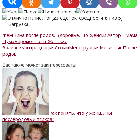
(
23
оценок, среднее:
4,61
из 5)
Загрузка...
Женщина после родов
,
Здоровье
,
По-женски
Автор - Мама
Пума
Беременность
Женские
болезни
Контрацепция
Лохии
Менструация
Месячные
После
родов
Вас также может заинтересовать:
Как понять, что у женщины
послеродовый психоз?