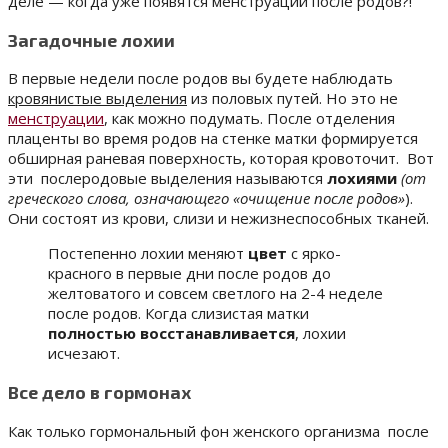
деле — когда уже появятся менструации после родов?!
Загадочные лохии
В первые недели после родов вы будете наблюдать
кровянистые выделения
из половых путей. Но это не
менструации
, как можно подумать. После отделения
плаценты во время родов на стенке матки формируется
обширная раневая поверхность, которая кровоточит. Вот
эти послеродовые выделения называются
лохиями
(от
греческого слова, означающего «очищение после родов»
).
Они состоят из крови, слизи и нежизнеспособных тканей.
Постепенно лохии меняют
цвет
с ярко-
красного в первые дни после родов до
желтоватого и совсем светлого на 2-4 неделе
после родов. Когда слизистая матки
полностью восстанавливается
, лохии
исчезают.
Все дело в гормонах
Как только гормональный фон женского организма после