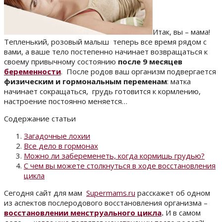
Итак, вы – мама!
Тепленький, розовый малыш теперь все время рядом с
вами, а ваше тело постепенно начинает возвращаться к
своему привычному состоянию
после 9 месяцев
беременности
. После родов ваш организм подвергается
физическим и гормональным переменам
: матка
начинает сокращаться, грудь готовится к кормлению,
настроение постоянно меняется…
Содержание статьи
Загадочные лохии
Все дело в гормонах
Можно ли забеременеть, когда кормишь грудью?
С чем вы можете столкнуться в ходе восстановления
цикла
Сегодня сайт для мам
Supermams.ru
расскажет об одном
из аспектов послеродового восстановления организма –
восстановлении менструального цикла
.
И в самом