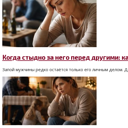
Когда стыдно за него перед другими: 
Запой мужчины редко остаётся только его личным делом. Д