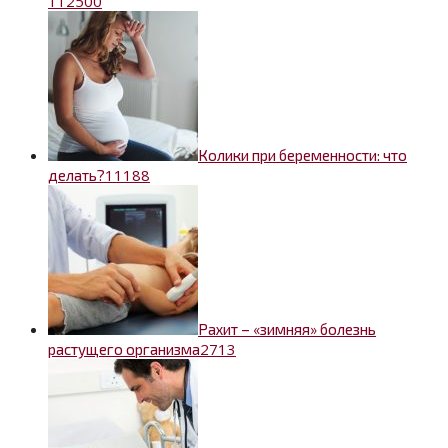
11
2500
Колики при беременности: что
1
1188
делать?
Рахит – «зимняя» болезнь
2
713
растущего организма