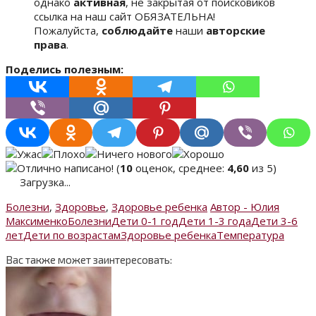
однако
активная
, не закрытая от поисковиков
ссылка на наш сайт ОБЯЗАТЕЛЬНА!
Пожалуйста,
соблюдайте
наши
авторские
права
.
Поделись полезным:
(
10
оценок, среднее:
4,60
из 5)
Загрузка...
Болезни
,
Здоровье
,
Здоровье ребенка
Автор - Юлия
Максименко
Болезни
Дети 0-1 год
Дети 1-3 года
Дети 3-6
лет
Дети по возрастам
Здоровье ребенка
Температура
Вас также может заинтересовать: