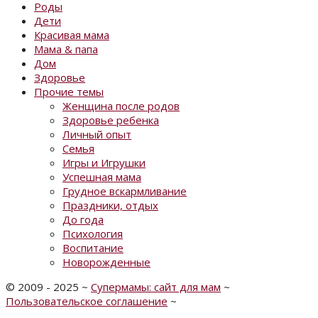
Роды
Дети
Красивая мама
Мама & папа
Дом
Здоровье
Прочие темы
Женщина после родов
Здоровье ребенка
Личный опыт
Семья
Игры и Игрушки
Успешная мама
Грудное вскармливание
Праздники, отдых
До года
Психология
Воспитание
Новорожденные
©
2009 - 2025
~
Супермамы: сайт для мам
~
Пользовательское соглашение
~