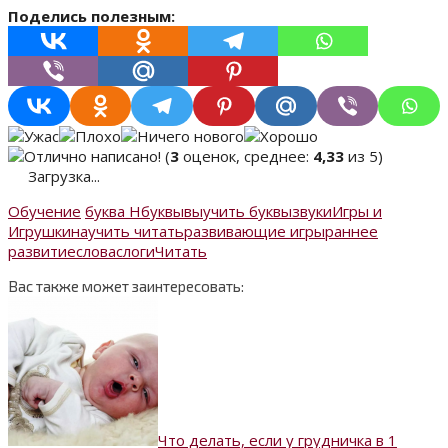
Поделись полезным:
(
3
оценок, среднее:
4,33
из 5)
Загрузка...
Обучение
буква Н
буквы
выучить буквы
звуки
Игры и
Игрушки
научить читать
развивающие игры
раннее
развитие
слова
слоги
Читать
Вас также может заинтересовать:
Что делать, если у грудничка в 1