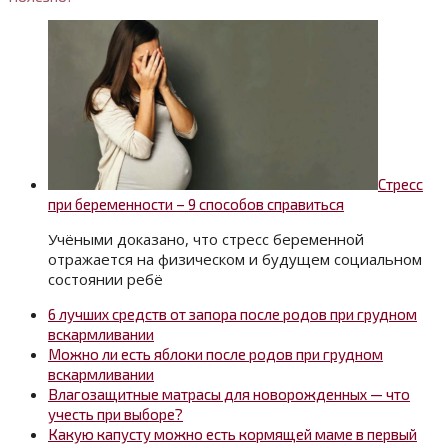
Стресс
при беременности – 9 способов справиться
Учёными доказано, что стресс беременной
отражается на физическом и будущем социальном
состоянии ребё
6 лучших средств от запора после родов при грудном
вскармливании
Можно ли есть яблоки после родов при грудном
вскармливании
Влагозащитные матрасы для новорожденных — что
учесть при выборе?
Какую капусту можно есть кормящей маме в первый