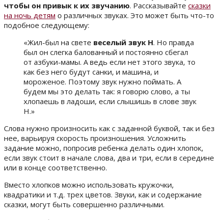
чтобы он привык к их звучанию
. Рассказывайте
сказки
на ночь детям
о различных звуках. Это может быть что-то
подобное следующему:
«Жил-был на свете
веселый звук Н
. Но правда
был он слегка балованный и постоянно сбегал
от азбуки-мамы. А ведь если нет этого звука, то
как без него будут санки, и машина, и
мороженое. Поэтому звук нужно поймать. А
будем мы это делать так: я говорю слово, а ты
хлопаешь в ладоши, если слышишь в слове звук
Н.»
Слова нужно произносить как с заданной буквой, так и без
нее, варьируя скорость произношения. Усложнить
задание можно, попросив ребенка делать один хлопок,
если звук стоит в начале слова, два и три, если в середине
или в конце соответственно.
Вместо хлопков можно использовать кружочки,
квадратики и т.д. трех цветов. Звуки, как и содержание
сказки, могут быть совершенно различными.