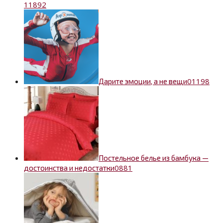
1
1892
0
1198
Дарите эмоции, а не вещи
Постельное белье из бамбука —
0
881
достоинства и недостатки