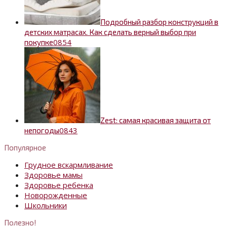
Подробный разбор конструкций в
детских матрасах. Как сделать верный выбор при
0
854
покупке
Zest: самая красивая защита от
0
843
непогоды
Популярное
Грудное вскармливание
Здоровье мамы
Здоровье ребенка
Новорожденные
Школьники
Полезно!