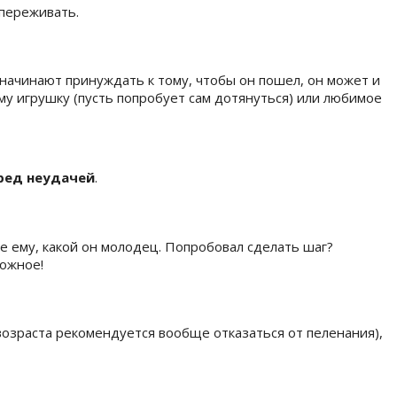
 переживать.
 начинают принуждать к тому, чтобы он пошел, он может и
му игрушку (пусть попробует сам дотянуться) или любимое
ред неудачей
.
те ему, какой он молодец. Попробовал сделать шаг?
можное!
 возраста рекомендуется вообще отказаться от пеленания),