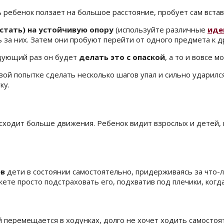
ребенок ползает на большое расстояние, пробует сам встав
стать) на устойчивую опору
(используйте различные
иде
за них. Затем они пробуют перейти от одного предмета к др
ледующий раз он будет
делать это с опаской
, а то и вовсе 
ой попытке сделать несколько шагов упал и сильно ударилс
ку.
сходит больше движения. Ребенок видит взрослых и детей,
ев
дети в состоянии самостоятельно, придерживаясь за что-ли
жете просто подстраховать его, подхватив под плечики, когд
 перемещается в ходунках, долго не хочет ходить самостоя