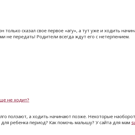
н только сказал свое первое «агу», а тут уже и ходить начин
и не передать! Родители всегда ждут его с нетерпением.
еще не ходит?
лго ползают, а ходить начинают позже. Некоторые наоборот 
й для ребенка период? Как помочь малышу? У сайта для мам
s