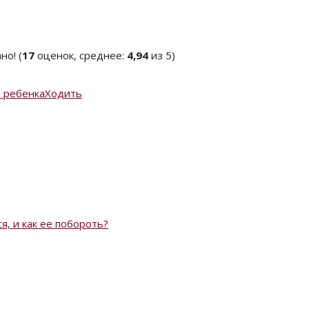
(
17
оценок, среднее:
4,94
из 5)
 ребенка
Ходить
я, и как ее побороть?