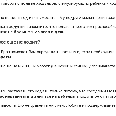
, говорит о
пользе ходунков
, стимулирующих ребенка к хо
но пошел в год и пять месяцев. А у подруги малыш (они тоже
нка в ходунки, запомните, что пользоваться этим приспособ
нках
не больше 1-2 часов в день
.
все еще не ходит?
. Врач поможет Вам определить причину и, если необходимо,
араты
.
юще на мышцы и массаж (на ножки и спинку) у специалиста. 
ясь заставить его ходить только потому, что соседский Пет
ас нервничать и злиться на ребенка
, а ходить он от этог
льность
. Его не сравнить ни с кем. Любите и поддерживайте