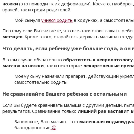
ножки
(это приводит к их деформации). Кое-кто, наоборот
врачей, так и среди родителей.
Мой сынуля
учился ходить
в ходунках, а самостоятель
Поэтому если Вы считаете, что все-таки стоит сажать ребе
месяцев
. Кроме этого, старайтесь держать малыша в ходу
Что делать, если ребенку уже больше года, а он 
В этом случае обязательно
обратитесь к невропатологу
массаж на ножки
, так и некоторые
лекарственные преп
Моему сыну назначали препарат, действующий укрепля
самостоятельно ходить.
Не сравнивайте Вашего ребенка с остальными
Если Вы будете сравнивать малыша с другими детьми, пыта
результатов. Сравнивание только
лишний раз заставит В
Запомните, Ваш малыш – это
маленькая индивидуа
благодарностью
🙂