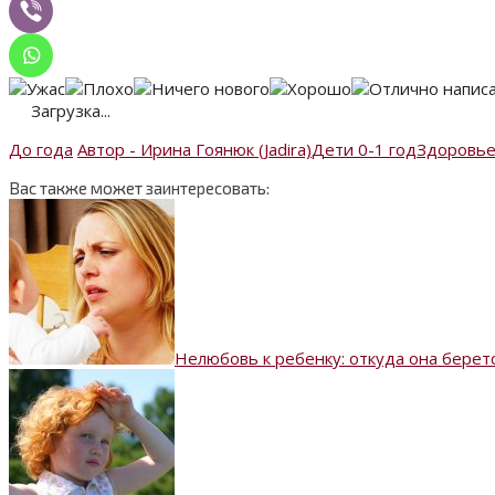
Загрузка...
До года
Автор - Ирина Гоянюк (Jadira)
Дети 0-1 год
Здоровье
Вас также может заинтересовать:
Нелюбовь к ребенку: откуда она беретс