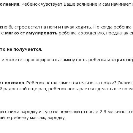
волнения
. Ребенок чувствует Ваше волнение и сам начинает
но быстрее встал на ноги и начал ходить. Но когда ребенка
ете
мягко стимулировать
ребенка к хождению, предлагая е
-то не получается.
о и можете спровоцировать замкнутость ребенка и
страх пе
ит
похвала
. Ребенок встал самостоятельно на ножки? Скажи
ой радостной еще раз, ребенок постарается сделать все воз
 с ними зарядку и туго не пеленали (а после 2-3 месячного
йте ребенку массаж, зарядку.