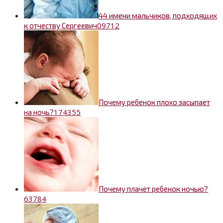
44 имени мальчиков, подходящих
0
9712
к отчеству Сергеевич
Почему ребенок плохо засыпает
17
4355
на ночь?
Почему плачет ребенок ночью?
6
3784