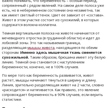
Важно понимать, что беременность – особый период,
сопряженный с рядом явлений. На самом деле полоса уже
есть, но в небеременном состоянии она незаметна, так
как имеет светлый оттенок. Цвет ее зависит от «состава».
Живот в этом участке состоит из сухожилий, в которых
содержатся волокна коллагена.
Темная вертикальная полоска на животе начинается от
мечевидного отростка (в грудинной области) и идет до
лобковой зоны. Это так называемая граница,
разделяющая
мышцы живота
, находящиеся по обеим
сторонам.
Именно здесь мышечная ткань сменяется
сухожильной.
Таким образом, брюшина имеет эту белую
линию. Темной она становится с наступлением
беременности, конечно, не в 100% случаев.
По мере того как беременность развивается, живот
растет, мышцы начинают тянуться в ширину и длину.
Линия, зрительно разделяющая живот на 2 части, словно
«расходится» и натягивается. Как правило, это явление
сопровождает беременность в 90% случаев, если верить
статистике.