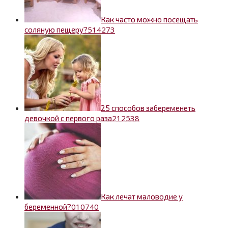
Как часто можно посещать
5
14273
соляную пещеру?
25 способов забеременеть
2
12538
девочкой с первого раза
Как лечат маловодие у
0
10740
беременной?