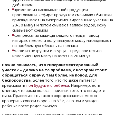
действием;
примочки из кисломолочной продукции –
простокваши, кефира: продуктом смачивают бинтики,
прикладывают на гиперпигментированные участки на
20-30 минут и потом смывают теплой водой, кожу
смазывают кремом;
компрессы из кашицы сладкого перца – овощ
натирают мелко и получившуюся массу накладывают
на проблемную область на полчаса;
маски из петрушки и огурца – предварительно
измельченную массу наносят на 20 минут.
Важно понимать, что гиперпигментированный
участок – далеко не та проблема, с которой стоит
обращаться к врачу, тем более, не повод для
беспокойства.
Более того, кто-то даже пытается
предсказать
пол будущего ребенка
. Например, есть
мнение, что яркая полоса – признак того, что вы ждете
сына. Правильность такого «предсказания» можно
проверить совсем скоро – по УЗИ, а потом и увидев
ребенка после родов вживую.
Беременность – чудесное время, которое не должно