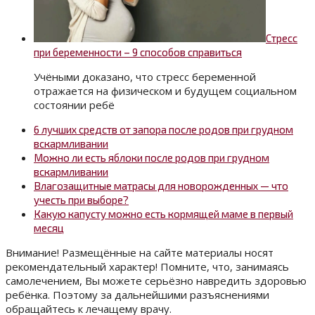
Стресс
при беременности – 9 способов справиться
Учёными доказано, что стресс беременной
отражается на физическом и будущем социальном
состоянии ребё
6 лучших средств от запора после родов при грудном
вскармливании
Можно ли есть яблоки после родов при грудном
вскармливании
Влагозащитные матрасы для новорожденных — что
учесть при выборе?
Какую капусту можно есть кормящей маме в первый
месяц
Внимание! Размещённые на сайте материалы носят
рекомендательный характер! Помните, что, занимаясь
самолечением, Вы можете серьёзно навредить здоровью
ребёнка. Поэтому за дальнейшими разъяснениями
обращайтесь к лечащему врачу.