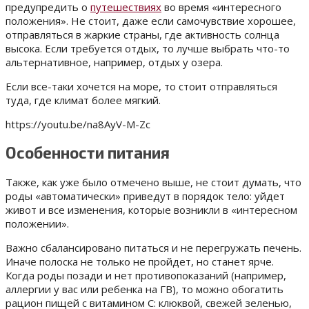
предупредить о
путешествиях
во время «интересного
положения». Не стоит, даже если самочувствие хорошее,
отправляться в жаркие страны, где активность солнца
высока. Если требуется отдых, то лучше выбрать что-то
альтернативное, например, отдых у озера.
Если все-таки хочется на море, то стоит отправляться
туда, где климат более мягкий.
https://youtu.be/na8AyV-M-Zc
Особенности питания
Также, как уже было отмечено выше, не стоит думать, что
роды «автоматически» приведут в порядок тело: уйдет
живот и все изменения, которые возникли в «интересном
положении».
Важно сбалансировано питаться и не перегружать печень.
Иначе полоска не только не пройдет, но станет ярче.
Когда роды позади и нет противопоказаний (например,
аллергии у вас или ребенка на ГВ), то можно обогатить
рацион пищей с витамином С: клюквой, свежей зеленью,