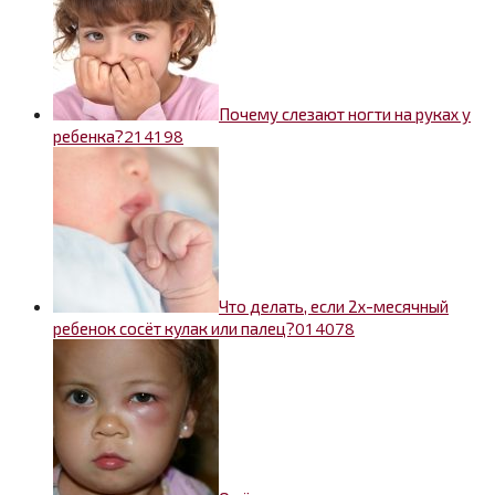
Почему слезают ногти на руках у
2
14198
ребенка?
Что делать, если 2х-месячный
0
14078
ребенок сосёт кулак или палец?