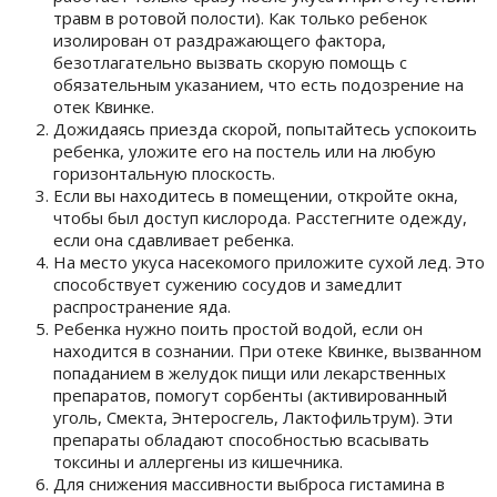
травм в ротовой полости). Как только ребенок
изолирован от раздражающего фактора,
безотлагательно вызвать скорую помощь с
обязательным указанием, что есть подозрение на
отек Квинке.
Дожидаясь приезда скорой, попытайтесь успокоить
ребенка, уложите его на постель или на любую
горизонтальную плоскость.
Если вы находитесь в помещении, откройте окна,
чтобы был доступ кислорода. Расстегните одежду,
если она сдавливает ребенка.
На место укуса насекомого приложите сухой лед. Это
способствует сужению сосудов и замедлит
распространение яда.
Ребенка нужно поить простой водой, если он
находится в сознании. При отеке Квинке, вызванном
попаданием в желудок пищи или лекарственных
препаратов, помогут сорбенты (активированный
уголь, Смекта, Энтеросгель, Лактофильтрум). Эти
препараты обладают способностью всасывать
токсины и аллергены из кишечника.
Для снижения массивности выброса гистамина в