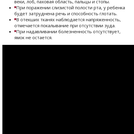
веки, лоб, паховая область, пальцы и стопы.
При поражении слизистой полости рта, у ребенка
будет затруднена речь и способность глотать.
В отекших тканях наблюдается напряженность,
отмечается покалывание при отсутствии зуда.
При надавливании болезненность отсутствует,
ямок не остается.