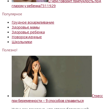
О чём говорит припухлость под
3
11929
глазом у ребенка?
Популярное
Грудное вскармливание
Здоровье мамы
Здоровье ребенка
Новорожденные
Школьники
Полезно!
Стресс
при беременности – 9 способов справиться
Учёными доказано, что стресс беременной