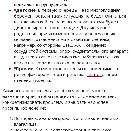
попадают в группу риска.
Детские
. В первую очередь – это многоплодная
беременность, и такая ситуация не будет считаться
патологической, хотя по всем показателям будет
диагностировано многоводие. Другие менее
радостные причины многоводия у беременных
связаны с отклонениями в развитии ребенка,
например, со стороны ЦНС, ЖКТ, сердечно-
сосудистой системы, опорно-двигательного аппарата
и т.д. Некоторые генетические заболевания тоже
влияют на количество околоплодных вод.
Прочие
. К ним можно отнести несовместимость
резус-фактора матери и ребенка,
гестоз
разной
степени тяжести.
Какие же дополнительные обследования может
назначить врач, чтобы прояснить положение вещей,
конкретизировать проблему и выбрать наиболее
правильное лечение?
Во-первых, анализы крови, мочи и выделений из
влагалища.
Во-вторых, УЗИ, допплерометрия, в процессе