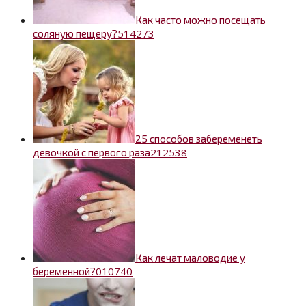
Как часто можно посещать
5
14273
соляную пещеру?
25 способов забеременеть
2
12538
девочкой с первого раза
Как лечат маловодие у
0
10740
беременной?