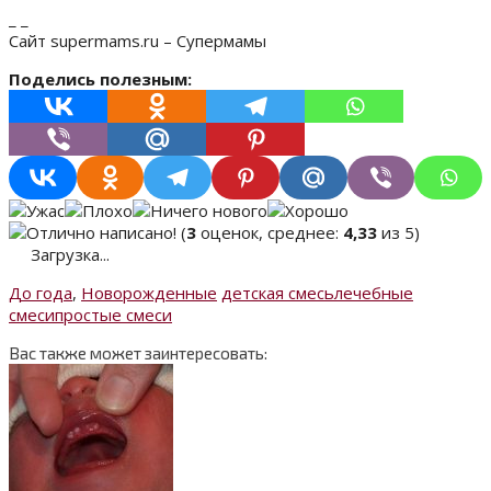
_ _
Сайт supermams.ru – Супермамы
Поделись полезным:
(
3
оценок, среднее:
4,33
из 5)
Загрузка...
До года
,
Новорожденные
детская смесь
лечебные
смеси
простые смеси
Вас также может заинтересовать: