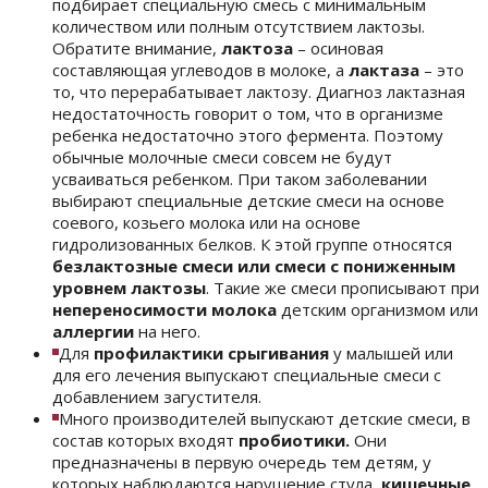
подбирает специальную смесь с минимальным
количеством или полным отсутствием лактозы.
Обратите внимание,
лактоза
– осиновая
составляющая углеводов в молоке, а
лактаза
– это
то, что перерабатывает лактозу. Диагноз лактазная
недостаточность говорит о том, что в организме
ребенка недостаточно этого фермента. Поэтому
обычные молочные смеси совсем не будут
усваиваться ребенком. При таком заболевании
выбирают специальные детские смеси на основе
соевого, козьего молока или на основе
гидролизованных белков. К этой группе относятся
безлактозные смеси или смеси с пониженным
уровнем лактозы
. Такие же смеси прописывают при
непереносимости молока
детским организмом или
аллергии
на него.
Для
профилактики срыгивания
у малышей или
для его лечения выпускают специальные смеси с
добавлением загустителя.
Много производителей выпускают детские смеси, в
состав которых входят
пробиотики.
Они
предназначены в первую очередь тем детям, у
которых наблюдаются нарушение стула
, кишечные