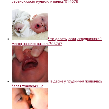
0
14078
ребенок сосёт кулак или палец?
Что делать, если у грудничка в 1
0
8767
месяц начался кашель?
На десне у грудничка появилась
0
4132
белая точка