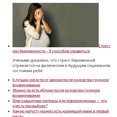
Стресс
при беременности – 9 способов справиться
Учёными доказано, что стресс беременной
отражается на физическом и будущем социальном
состоянии ребё
6 лучших средств от запора после родов при грудном
вскармливании
Можно ли есть яблоки после родов при грудном
вскармливании
Влагозащитные матрасы для новорожденных — что
учесть при выборе?
Какую капусту можно есть кормящей маме в первый
месяц