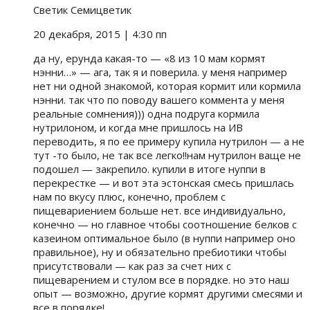
Светик Семицветик
20 декабря, 2015
| 4:30 пп
да ну, ерунда какая-то — «8 из 10 мам кормят
нэнни…» — ага, так я и поверила. у меня например
нет ни одной знакомой, которая кормит или кормила
нэнни. так что по поводу вашего коммента у меня
реальные сомнения))) одна подруга кормила
нутрилоном, и когда мне пришлось на ИВ
переводить, я по ее примеру купила нутрилон — а не
тут -то было, не так все легко!!нам нутрилон ваще не
подошел — закрепило. купили в итоге нуппи в
перекрестке — и вот эта эстонская смесь пришлась
нам по вкусу плюс, конечно, проблем с
пищевариением больше нет. все индивидуально,
конечно — но главное чтобы соотношение белков с
казеином оптимальное было (в нуппи например оно
правильное), ну и обязательно пребиотики чтобы
присутствовали — как раз за счет них с
пищеварением и стулом все в порядке. но это наш
опыт — возможно, другие кормят другими смесями и
все в порядке!