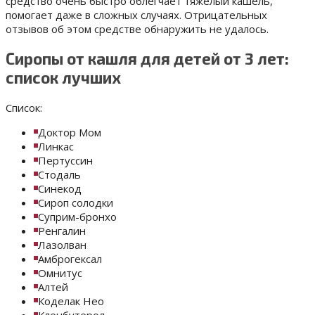
средство очень быстро облегчает тяжелый кашель,
помогает даже в сложных случаях. Отрицательных
отзывов об этом средстве обнаружить не удалось.
Сиропы от кашля для детей от 3 лет:
список лучших
Список:
Доктор Мом
Линкас
Пертуссин
Стодаль
Синекод
Сироп солодки
Суприм-бронхо
Ренгалин
Лазолван
Амброгексал
Омнитус
Алтей
Коделак Нео
Кленбутерол