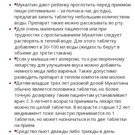
Мукалтин дают ребенку проглотить
перед приемом
пищи
(оптимально – за полчаса-час до еды),
предлагая запить таблетку небольшим количеством
воды. Препарат также можно рассасывать во рту.
Для очень маленьких пациентов или при
трудностях с проглатыванием Мукалтин следует
растворять в теплой воде.
Для этого таблетку
добавляют в 30-100 мл воды (жидкость берут в
объеме до трети стакана).
Если у малыша нет аллергии, то к растворенному
лекарству для улучшения вкуса можно добавить
немного меда либо варенья. Также допустимо
разводить препарат в теплом компоте или молоке.
Детям младше трех лет разовой дозой Мукалтина
обычно является половинка таблетки, но более
точную дозировку таким пациентам устанавливает
врач. С 3-летнего возраста принимать лекарство
можно по целой таблетке. В возрасте старше 12 лет
медикамент тоже зачастую принимается по 1
таблетке, но может назначаться и по две таблетки
на прием.
Средство пьют дважды либо трижды в день.