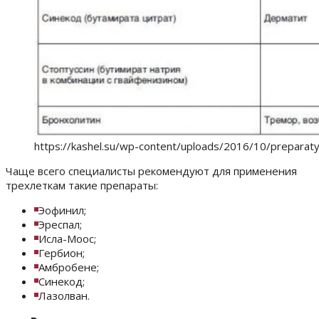
https://kashel.su/wp-content/uploads/2016/10/preparat
Чаще всего специалисты рекомендуют для применения
трехлеткам такие препараты:
Эофинил;
Эреспал;
Исла-Моос;
Гербион;
Амбробене;
Синекод;
Лазолван.