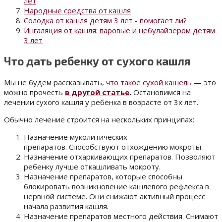
лет
Народные средства от кашля
Солодка от кашля детям 3 лет - помогает ли?
Ингаляция от кашля: паровые и небулайзером детям
3 лет
Что дать ребенку от сухого кашля
Мы не будем рассказывать,
что такое сухой кашель
— это
можно прочесть
в другой статье
.
Остановимся на
лечении сухого кашля у ребенка в возрасте от 3х лет.
Обычно лечение строится
на нескольких принципах:
Назначение муколитических
препаратов. Способствуют отхождению мокроты.
Назначение отхаркивающих препаратов. Позволяют
ребенку лучше откашливать мокроту.
Назначение препаратов, которые способны
блокировать возникновение кашлевого рефлекса в
нервной системе. Они снижают активный процесс
начала развития кашля.
Назначение препаратов местного действия. Снимают