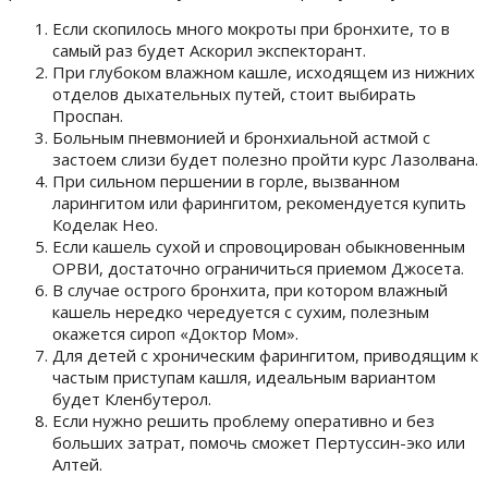
Если скопилось много мокроты при бронхите, то в
самый раз будет Аскорил экспекторант.
При глубоком влажном кашле, исходящем из нижних
отделов дыхательных путей, стоит выбирать
Проспан.
Больным пневмонией и бронхиальной астмой с
застоем слизи будет полезно пройти курс Лазолвана.
При сильном першении в горле, вызванном
ларингитом или фарингитом, рекомендуется купить
Коделак Нео.
Если кашель сухой и спровоцирован обыкновенным
ОРВИ, достаточно ограничиться приемом Джосета.
В случае острого бронхита, при котором влажный
кашель нередко чередуется с сухим, полезным
окажется сироп «Доктор Мом».
Для детей с хроническим фарингитом, приводящим к
частым приступам кашля, идеальным вариантом
будет Кленбутерол.
Если нужно решить проблему оперативно и без
больших затрат, помочь сможет Пертуссин-эко или
Алтей.