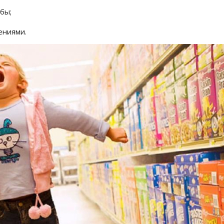
бы;
ениями.