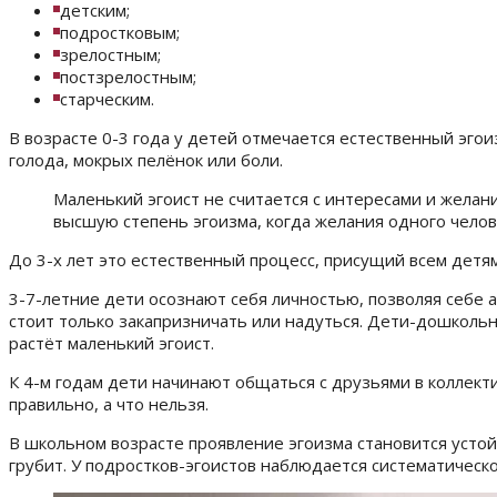
детским;
подростковым;
зрелостным;
постзрелостным;
старческим.
В возрасте 0-3 года
у детей отмечается естественный эгои
голода, мокрых пелёнок или боли.
Маленький эгоист не считается с интересами и желан
высшую степень эгоизма, когда желания одного чело
До 3-х лет
это естественный процесс, присущий всем детям
3-7-летние
дети осознают себя личностью, позволяя себе 
стоит только закапризничать или надуться. Дети-дошкольни
растёт маленький эгоист.
К 4-м годам
дети начинают общаться с друзьями в коллекти
правильно, а что нельзя.
В школьном возрасте
проявление эгоизма становится устой
грубит. У подростков-эгоистов наблюдается систематическ