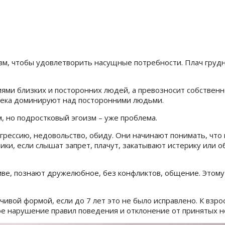
зм, чтобы удовлетворить насущные потребности. Плач грудн
иями близких и посторонних людей, а превозносит собственн
века доминируют над посторонними людьми.
, но подростковый эгоизм – уже проблема.
агрессию, недовольство, обиду. Они начинают понимать, чт
ки, если слышат запрет, плачут, закатывают истерику или об
ве, познают дружелюбное, без конфликтов, общение. Этому 
чивой формой, если до 7 лет это не было исправлено. К взр
ое нарушение правил поведения и отклонение от принятых н