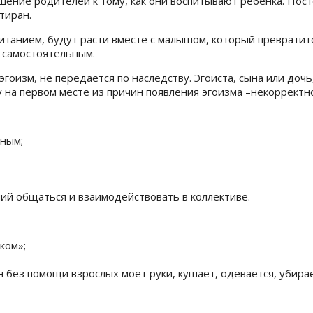
ение родителей к тому, как они воспитывают ребёнка. Пос
тиран.
питанием, будут расти вместе с малышом, который превратит
т самостоятельным.
гоизм, не передаётся по наследству. Эгоиста, сына или дочь
 на первом месте из причин появления эгоизма –некоррект
ьным;
ий общаться и взаимодействовать в коллективе.
ком»;
 без помощи взрослых моет руки, кушает, одевается, убирае