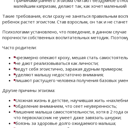
Причинами раннего эгоизма считают бездумное отнош
малейшим капризам, делают так, как хочет маленький 
Такие требования, если сразу не заняться правильным вос
ребенок растет эгоистом. Став взрослым, он так и не стане
Психологами установлено, что поведение, в данном случае э
порочности собственных воспитательных методик. Поэтому
Часто родители:
чрезмерно опекают кроху, мешая стать самостоятел
не дают реализовываться как личности;
ведут себя эгоистично, заражая дурным примером;
уделяют малышу недостаточно внимания;
лишают растущего человека получения базовых умен
Другие причины эгоизма:
сложная жизнь в детстве, научившая жить «нахлебни
обделение вниманием, что сеет неуверенность;
лишение малыша самостоятельности, хотя в 2 года он
что первоклассник не умеет даже завязать шнурки;
боязнь за здоровье долго ожидаемого малыша;