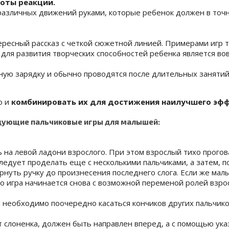
оты реакции.
 различных движений руками, которые ребенок должен в точ
ресный рассказ с четкой сюжетной линией. Примерами игр та
для развития творческих способностей ребенка является во
ную зарядку и обычно проводятся после длительных заняти
о и
комбинировать их для достижения наилучшего эф
едующие пальчиковые игры для малышей:
на левой ладони взрослого. При этом взрослый тихо прогов
следует проделать еще с несколькими пальчиками, а затем, 
рнуть ручку до произнесения последнего слога. Если же мал
ого игра начинается снова с возможной переменой ролей взро
 необходимо поочередно касаться кончиков других пальчико
 слоненка, должен быть направлен вперед, а с помощью ука