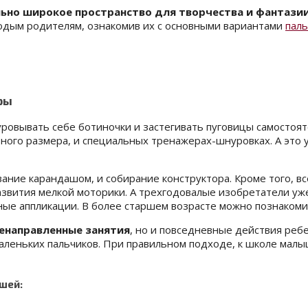
ьно широкое пространство для творчества и фантази
одым родителям, ознакомив их с основными вариантами
пал
ры
овывать себе ботиночки и застегивать пуговицы самостояте
зного размера, и специальных тренажерах-шнуровках. А это
ание карандашом, и собирание конструктора. Кроме того, в
азвития мелкой моторики. А трехгодовалые изобретатели уж
сные аппликации. В более старшем возрасте можно познаком
ленаправленные занятия
, но и повседневные действия ре
маленьких пальчиков. При правильном подходе, к школе мал
шей: