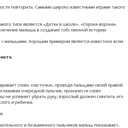
ности повторить. Самыми широко известными играми такого
кого типа являются «Детки в школе», «Сорока-ворона».
влечение малыша в создание собственной истории.
й с малышами. Хорошим примером является известное всем
фекта
.
аривает слово «ласточка», проводя пальцами своей правой
поглаживая очередной пальчик, произнести слово
ыш не успевает убрать руку, взрослый должен схватить его
слого и ребенка.
в.
зательного и безымянного пальчиков малыш показывает,