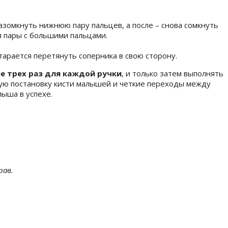
азомкнуть нижнюю пару пальцев, а после – снова сомкнуть
я пары с большими пальцами.
арается перетянуть соперника в свою сторону.
е трех раз для каждой ручки
, и только затем выполнять
ую постановку кисти малышей и четкие переходы между
лыша в успехе.
рав.