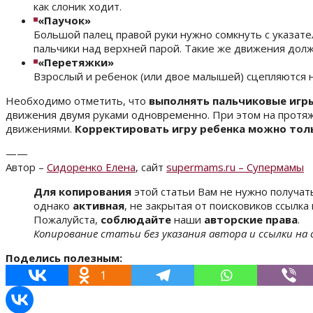
как слоник ходит.
«Паучок»
Большой палец правой руки нужно сомкнуть с указате
пальчики над верхней парой. Такие же движения дол
«Перетяжки»
Взрослый и ребенок (или двое малышей) сцепляются н
Необходимо отметить, что
выполнять пальчиковые игры
движения двумя руками одновременно. При этом на протя
движениями.
Корректировать игру ребенка можно то
——
Автор –
Сидоренко Елена
, сайт
supermams.ru – Супермамы
Для копирования
этой статьи Вам не нужно получат
однако
активная
, не закрытая от поисковиков ссылк
Пожалуйста,
соблюдайте
наши
авторские права
.
Копирование статьи без указания автора и ссылки на
Поделись полезным:
1