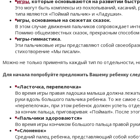
игры
, которые основываются
на развитии быстр
Это могут быть комплексы из похлопываний, касаний,
типа являются «Поймай пальчик» и «Ладушки».
игры, основанные
на сюжетах сказок.
В этом случае движения пальчиков сопровождает инте
Помимо общеизвестных сказок, прекрасным способом 
игры-
гимнастика.
Эти пальчиковые игры представляют собой своеобраз
стихотворение «Мы писали».
Можно не только применять каждый тип по отдельности, н
Для начала попробуйте предложить Вашему ребенку сл
«Ласточка, перепелочка»
Во время игры правая ладошка малыша должна лежать 
руки вдоль большого пальчика ребенка. То же самое 
«перепелочка», при этом ребенок должен успеть отде
за кончик пальца, приговаривая: «Поймал!». После эт
«Пальчики здороваются»
Во время игры кончиком большого пальца правой руки
«Слоненок»
Средний палец ребенка, представляющий собой хобот