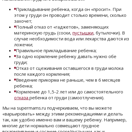
Прикладывание ребенка, когда он «просит». При
этом у груди он проводит столько времени, сколько
захочет;
Полный отказ от «гаджетов», заменяющих
материнскую грудь (соски,
пустышки
, бутылочки). В
случае необходимости вода или лекарства даются из
ложечки;
Правильное прикладывание ребенка;
За одно кормление ребенку давать нужно обе
груди;
Отказ от сцеживания оставшегося в груди молока
после каждого кормления;
Введение прикорма не раньше, чем в 6 месяцев
ребенка;
Кормление до 1,5-2 лет или до самостоятельного
отказа
ребенка от груди (самоотлучения).
Мы на supermams.ru подчеркиваем, что вы можете
«варьировать» между этими рекомендациями и делать
так, как удобно именно вам и вашему ребенку. Например,
многие дети нормально совмещают грудное
вскармливание и сосание соски/пустышки, как и