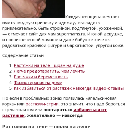
Каждая женщина мечтает
иметь модную прическу и одежду, выглядеть
привлекательно, быть стройной, подтянутой, ухоженной,
— отмечает сайт для мам supermams.ru. И юной девушке,
и новоиспеченной мамаше и даже бабушке хочется
радоваться красивой фигуре и бархатистой упругой коже.
Содержание статьи
Растяжки на теле - шрам на душе
Легче предотвратить, чем лечить
Растяжки и беременность
Физиотерапия на дому
Как избавиться от растяжек навсегда: видео-отзывы
Но если в проблемных зонах появилась «апельсиновая
корка» или
растяжки-стрии
, это значит, что надо бороться
с целллюлитом или
постараться
избавиться от
растяжек
, желательно — навсегда
.
Растяжки на теле — шрам на душе