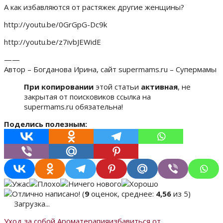
А как избавляются от растяжек другие женщины?
http://youtu.be/0GrGpG-Dc9k
http://youtu.be/z7ivbJEWidE
——
Автор – Богданова Ирина, сайт supermams.ru – Супермамы
При копировании
этой статьи
активная
, не
закрытая от поисковиков ссылка на
supermams.ru обязательна!
Поделись полезным:
(
9
оценок, среднее:
4,56
из 5)
Загрузка...
Уход за собой
Ароматерапия
избавиться от