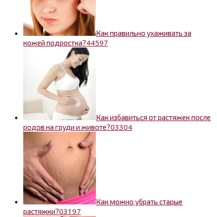
Как правильно ухаживать за
4
4597
кожей подростка?
Как избавиться от растяжек после
0
3304
родов на груди и животе?
Как можно убрать старые
0
3197
растяжки?