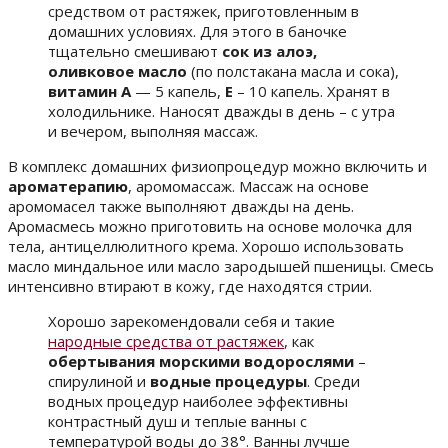
средством от растяжек, приготовленным в
домашних условиях. Для этого в баночке
тщательно смешивают
сок из алоэ,
оливковое масло
(по полстакана масла и сока),
витамин А
— 5 капель,
Е
– 10 капель. Хранят в
холодильнике. Наносят дважды в день – с утра
и вечером, выполняя массаж.
В комплекс домашних физиопроцедур можно включить и
ароматерапию
, аромомассаж. Массаж на основе
аромомасел также выполняют дважды на день.
Аромасмесь можно приготовить на основе молочка для
тела, антицеллюлитного крема. Хорошо использовать
масло миндальное или масло зародышей пшеницы. Смесь
интенсивно втирают в кожу, где находятся стрии.
Хорошо зарекомендовали себя и такие
народные средства от растяжек
, как
обертывания морскими водорослями
–
спирулиной и
водные процедуры
. Среди
водных процедур наиболее эффективны
контрастный душ и теплые ванны с
температурой воды до 38°. Ванны лучше