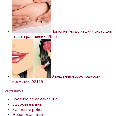
Помогает ли домашний скраб для
0
2605
тела от растяжек?
Определяем срок годности
0
2119
косметики
Популярное
Грудное вскармливание
Здоровье мамы
Здоровье ребенка
Новорожденные