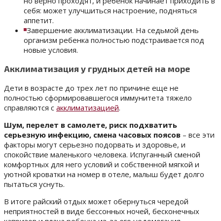
но верно проходят, и ребенок начинает приходить в
себя: может улучшиться настроение, подняться
аппетит.
Завершение акклиматизации. На седьмой день
организм ребенка полностью подстраивается под
новые условия.
Акклиматизация у грудных детей на море
Дети в возрасте до трех лет по причине еще не
полностью сформировавшегося иммунитета тяжело
справляются с
акклиматизацией
.
Шум, перелет в самолете, риск подхватить
серьезную инфекцию, смена часовых поясов
– все эти
факторы могут серьезно подорвать и здоровье, и
спокойствие маленького человека. Испуганный сменой
комфортных для него условий и собственной мягкой и
уютной кроватки на номер в отеле, малыш будет долго
пытаться уснуть.
В итоге райский отдых может обернуться чередой
неприятностей в виде бессонных ночей, бесконечных
капризов и плача ребенка из-за его недомогания.