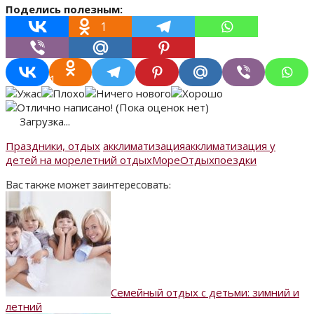
Поделись полезным:
1
1
(Пока оценок нет)
Загрузка...
Праздники, отдых
акклиматизация
акклиматизация у
детей на море
летний отдых
Море
Отдых
поездки
Вас также может заинтересовать:
Семейный отдых с детьми: зимний и
летний