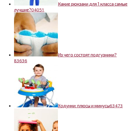
Какие рюкзаки для 1 класса самые
0
4051
лучшие?
Из чего состоят подгузники?
8
3636
6
3473
Ходунки: плюсы и минусы