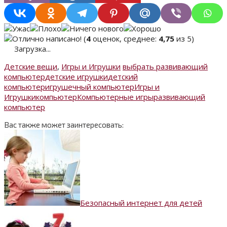
(
4
оценок, среднее:
4,75
из 5)
Загрузка...
Детские вещи
,
Игры и Игрушки
выбрать развивающий
компьютер
детские игрушки
детский
компьютер
игрушечный компьютер
Игры и
Игрушки
компьютер
Компьютерные игры
развивающий
компьютер
Вас также может заинтересовать:
Безопасный интернет для детей