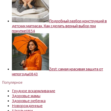
Подробный разбор конструкций в
детских матрасах. Как сделать верный выбор при
0
854
покупке
Zest: самая красивая защита от
0
843
непогоды
Популярное
Грудное вскармливание
Здоровье мамы
Здоровье ребенка
Новорожденные
Школьники