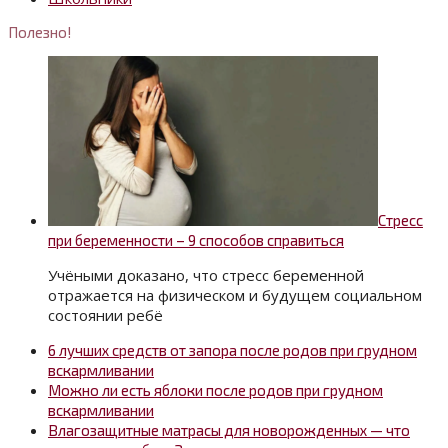
Полезно!
Стресс
при беременности – 9 способов справиться
Учёными доказано, что стресс беременной
отражается на физическом и будущем социальном
состоянии ребё
6 лучших средств от запора после родов при грудном
вскармливании
Можно ли есть яблоки после родов при грудном
вскармливании
Влагозащитные матрасы для новорожденных — что