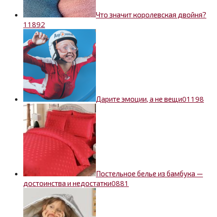
Что значит королевская двойня?
1
1892
0
1198
Дарите эмоции, а не вещи
Постельное белье из бамбука —
0
881
достоинства и недостатки