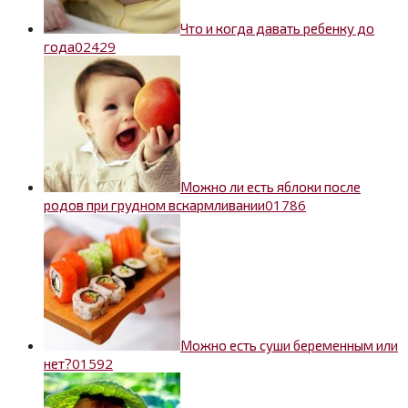
Что и когда давать ребенку до
0
2429
года
Можно ли есть яблоки после
0
1786
родов при грудном вскармливании
Можно есть суши беременным или
0
1592
нет?