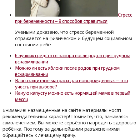
Стресс
при беременности – 9 способов справиться
Учёными доказано, что стресс беременной
отражается на физическом и будущем социальном
состоянии ребё
6 лучших средств от запора после родов при грудном
вскармливании
Можно ли есть яблоки после родов при грудном
вскармливании
Влагозащитные матрасы для новорожденных — что
учесть при выборе?
Какую капусту можно есть кормящей маме в первый
месяц
Внимание! Размещённые на сайте материалы носят
рекомендательный характер! Помните, что, занимаясь
самолечением, Вы можете серьёзно навредить здоровью
ребёнка. Поэтому за дальнейшими разъяснениями
обращайтесь к лечащему врачу.