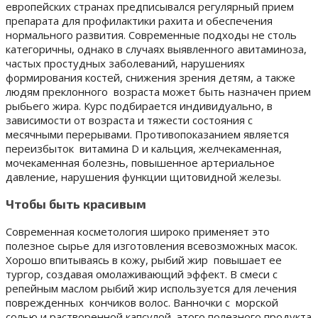
европейских странах предписывался регулярный прием
препарата для профилактики рахита и обеспечения
нормального развития. Современные подходы не столь
категоричны, однако в случаях выявленного авитаминоза,
частых простудных заболеваний, нарушениях
формирования костей, снижения зрения детям, а также
людям преклонного возраста может быть назначен прием
рыбьего жира. Курс подбирается индивидуально, в
зависимости от возраста и тяжести состояния с
месячными перерывами. Противопоказанием является
переизбыток витамина D и кальция, желчекаменная,
мочекаменная болезнь, повышенное артериальное
давление, нарушения функции щитовидной железы.
Чтобы быть красивым
Современная косметология широко применяет это
полезное сырье для изготовления всевозможных масок.
Хорошо впитываясь в кожу, рыбий жир повышает ее
тургор, создавая омолаживающий эффект. В смеси с
репейным маслом рыбий жир используется для лечения
поврежденных кончиков волос. Ванночки с морской
солью и растворенной капсулой этого полезного продукта