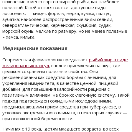
включение в меню сортов жирной рыбы, как наиболее
полезной. К ней относятся: все доступные виды
лососевых, — кижуч, форель, нерка, кумжа; палтус,
зубатка; наиболее распространенные виды сельди, –
североатлантическая, керченская; скумбрия, судак,
морской окунь; мелкие по размеру, но не менее полезные
– хамса, килька.
Медицинские показания
Современная фармакология предлагает
рыбий жир в виде
желированных капсул
, вполне приемлемых на вкус, где
целиком сохранены полезные свойства. Они
рекомендованы как средство борьбы с анемией, для
укрепления иммунитета, в качестве ценной пищевой
добавки для повышения калорийности рациона с
позитивным влиянием на бронхо-легочную систему. Такой
подход подтвержден солидными исследованиями,
предписывающими прием средства при туберкулезе, в
условиях экстремального климата, в некоторых случаях —
при осложненной беременности.
Начиная с 19 века, детям младшего возраста во всех