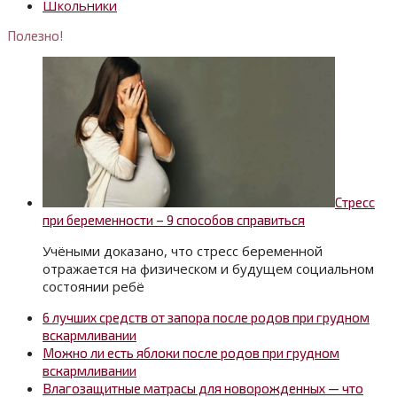
Школьники
Полезно!
Стресс
при беременности – 9 способов справиться
Учёными доказано, что стресс беременной
отражается на физическом и будущем социальном
состоянии ребё
6 лучших средств от запора после родов при грудном
вскармливании
Можно ли есть яблоки после родов при грудном
вскармливании
Влагозащитные матрасы для новорожденных — что