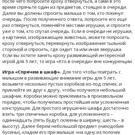
после чего попросите кроху отвернуться, а сами в это
время спрячьте один из предметов, стоящих в очереди.
Далее вы должны спросить малыша о том, кто покинул
очередь. После полученного ответа, попросите его еще
раз отвернуться, поменяйте местами игрушки, и спросите
уже о том, кто спутал очередь. Если в очереди не игрушки,
а картинки, изображающие животных, можете попросить
кроху отвернуться, перевернуть изображения тыльной
стороной и спросить, где сидит та или иная зверушка.
Если вы хотите занять кроху развивающей интересной
игрой для 5 лет, то игра «Кто в очереди» вне конкуренции.
Игра «Спрячем в шкаф».
Для того чтобы поиграть с
малышом в развивающие внимание игры для 5 лет,
возьмите несколько пустых коробков из-под спичек, и
приклейте их друг к другу, чтобы получился небольшой
шкафчик. Коробки можно приклеивать в произвольном
порядке, чтобы получилась простейшая или усложненная
конструкция. Для простого игрушечно шкафа достаточно
взять три спичечных коробка, для усложненного –
одиннадцать (пять будут склеены в ширину, шесть – в
высоту). Далее берем небольшой предмет (наподобие
бусины), кладем его при малыше «на одну из полочек