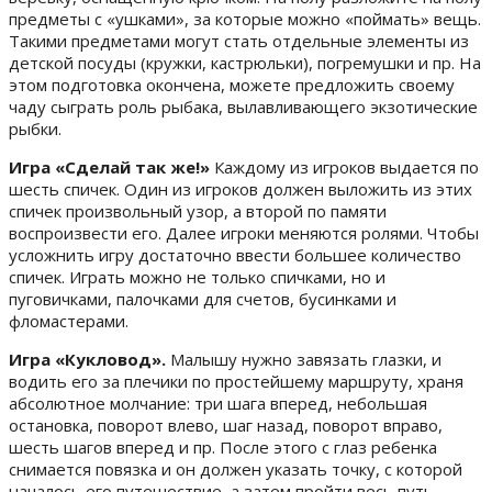
предметы с «ушками», за которые можно «поймать» вещь.
Такими предметами могут стать отдельные элементы из
детской посуды (кружки, кастрюльки), погремушки и пр. На
этом подготовка окончена, можете предложить своему
чаду сыграть роль рыбака, вылавливающего экзотические
рыбки.
Игра «Сделай так же!»
Каждому из игроков выдается по
шесть спичек. Один из игроков должен выложить из этих
спичек произвольный узор, а второй по памяти
воспроизвести его. Далее игроки меняются ролями. Чтобы
усложнить игру достаточно ввести большее количество
спичек. Играть можно не только спичками, но и
пуговичками, палочками для счетов, бусинками и
фломастерами.
Игра «Кукловод».
Малышу нужно завязать глазки, и
водить его за плечики по простейшему маршруту, храня
абсолютное молчание: три шага вперед, небольшая
остановка, поворот влево, шаг назад, поворот вправо,
шесть шагов вперед и пр. После этого с глаз ребенка
снимается повязка и он должен указать точку, с которой
началось его путешествие, а затем пройти весь путь