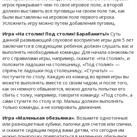
игрок прикрывает чем-то свое игровое поле, а второй
должен выставить все пуговицы на своем поле так, как
были выставлены на игровом поле первого игрока.
Усложнить игру можно путем добавления пуговиц.
Игра «На столик! Под столик! Барабанить!»
Суть
данной развивающей слуховое восприятие игры для 5 лет
заключается в следующем: ребенок должен слушать вас и
выполнять необходимые команды. Для начала ознакомьте
его с правилами игры, например, скажите: «На столик!», и
положите ладошки на столешницу, «Под столик!» —
спрячьте ладошки под столешницу, «Стучать!» —
постучите по столу. Каждую из команд во время игры вы
можете выполнять вместе со своим чадом, и после того,
как он немного обвыкнется, можно делать попытки его
сбить с толку, например, говорите команду: «Под стол!», а
сами стучите по столу и пр. Малыш должен выполнять
только команды, а не копировать движения.
Игра «Маленькая обезьянка».
Возьмите однотонные
или разноцветные кубики, палочки для счетов или спички,
и скажите сидящим перед вами детям, что сегодня им
нужно понарошку превратиться в маленьких обезьянок,