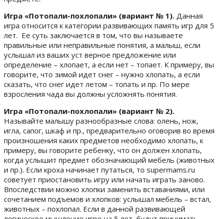
Игра «Потопали-похлопали» (вариант № 1).
Данная
игра относится к категории развивающих память игр для 5
лет. Ее суть заключается в том, что вы называете
правильные или неправильные понятия, а малыш, если
услышал из ваших уст верное предложение или
определение – хлопает, а если нет – топает. К примеру, вы
говорите, что зимой идет снег – нужно хлопать, а если
сказать, что снег идет летом – топать и пр. По мере
взросления чада вы должны усложнять понятия.
Игра «Потопали-похлопали» (вариант № 2).
Называйте малышу разнообразные слова: олень, нож,
игла, сапог, шкаф и пр., предварительно оговорив во время
произношения каких предметов необходимо хлопать, к
примеру, вы говорите ребенку, что он должен хлопать,
когда услышит предмет обозначающий мебель (животных
и пр.). Если кроха начинает путаться, то supermams.ru
советует приостановить игру или начать играть заново.
Впоследствии можно хлопки заменить вставаниями, или
сочетанием подъемов и хлопков: услышал мебель – встал,
животных – похлопал. Если в данной развивающей
логическое мышление игре на 5 лет, будут принимать