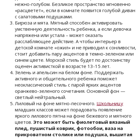
нежно-голубом. Безликое пространство мгновенно
«расцветет», если в комнате появится голубой диван
с салатовыми подушками.
Бирюза и мята. Мятный способен активировать
умственную деятельность ребенка, а если девочка
напряжена или устала – может оказать
расслабляющее действие. А чтобы интерьер в
детской комнате «ожил» и не приводил к сонливости,
стоит добавить пару акцентов в темно-зеленом или
синем цвете. Морской стиль будет по достоинству
оценен активисткой в возрасте 13-15 лет.
Зелень и апельсин на белом фоне. Поддержать
активного и общительного ребенка поможет
неоклассический стиль с парой ярких акцентов
оранжево-зеленого сочетания. Основной фон —
светлый нейтральный.
Лиловый на фоне мятно-песочного.
Школьницу
младших классов может порадовать появление
яркого лилового пятна на фоне бежевого и мятного
цветов.
Это может быть фиолетовый вязаный
плед, пушистый коврик, фотообои, ваза на
прикроватном столике или подушка, вышитая