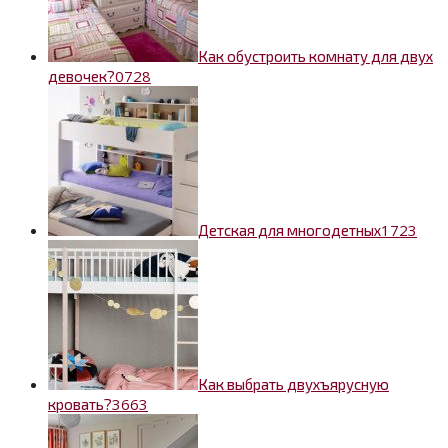
Как обустроить комнату для двух
0
728
девочек?
1
723
Детская для многодетных
Как выбрать двухъярусную
3
663
кровать?