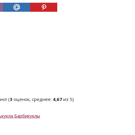
(
3
оценок, среднее:
4,67
из 5)
ь
кукла Барби
куклы