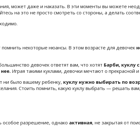
ания, может даже и наказать. В эти моменты вы можете нео
тесь на это не просто смотреть со стороны, а делать соот
бходимо.
т помнить некоторые нюансы. В этом возрасте для девочек
н
 большинство девочек ответят вам, что хотят
Барби, куклу 
нее.
Играя такими куклами, девочки мечтают о прекрасной и
ет ни было вашему ребенку,
куклу нужно выбирать по воз
желания. Стоить помнить, какую куклу выбрать — решать вам,
ть особое разрешение, однако
активная
, не закрытая от по