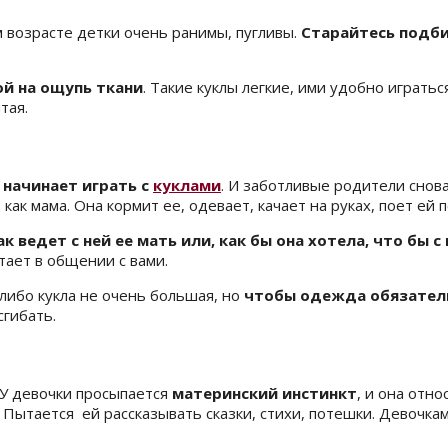
м возрасте детки очень ранимы, пугливы.
Старайтесь подби
ой на ощупь ткани
. Такие куклы легкие, ими удобно играть
тая.
 начинает играть с
куклами
. И заботливые родители снова
ак мама. Она кормит ее, одевает, качает на руках, поет ей п
к ведет с ней ее мать или, как бы она хотела, что бы с
тает в общении с вами.
либо кукла не очень большая, но
чтобы одежда обязател
сгибать.
 У девочки просыпается
материнский инстинкт
, и она отно
 Пытается ей рассказывать сказки, стихи, потешки. Девочкам