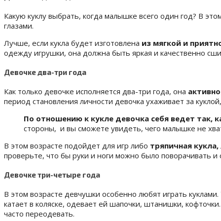
Какую куклу выбрать, когда малышке всего один год? В это
глазами.
Лучше, если кукла будет изготовлена
из мягкой и приятн
одежду игрушки, она должна быть яркая и качественно сши
Девочке два-три года
Как только девочке исполняется два-три года, она
активно
период становления личности девочка ухаживает за куклой, к
По отношению к кукле девочка себя ведет так, ка
стороны, и вы сможете увидеть, чего малышке не хва
В этом возрасте подойдет для игр либо
тряпичная кукла,
проверьте, что бы руки и ноги можно было поворачивать и 
Девочке три-четыре года
В этом возрасте девчушки особенно любят играть куклами.
катает в коляске, одевает ей шапочки, штанишки, кофточки.
часто переодевать.