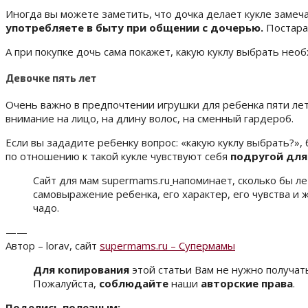
Иногда вы можете заметить, что дочка делает кукле замеч
употребляете в быту при общении с дочерью.
Постарай
А при покупке дочь сама покажет, какую куклу выбрать нео
Девочке пять лет
Очень важно в предпочтении игрушки для ребенка пяти ле
внимание на лицо, на длину волос, на сменный гардероб.
Если вы зададите ребенку вопрос: «какую куклу выбрать?»,
по отношению к такой кукле чувствуют себя
подругой для 
Сайт для мам supermams.ru
напоминает, сколько бы л
самовыражение ребенка, его характер, его чувства и 
чадо.
——
Автор – lorav, сайт
supermams.ru – Супермамы
Для копирования
этой статьи Вам не нужно получа
Пожалуйста,
соблюдайте
наши
авторские права
.
Поделись полезным: