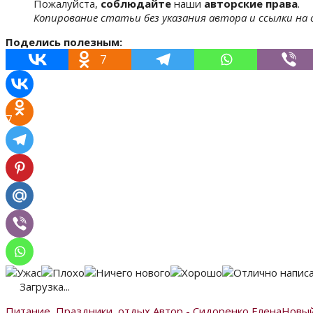
Пожалуйста,
соблюдайте
наши
авторские права
.
Копирование статьи без указания автора и ссылки на
Поделись полезным:
7
7
Загрузка...
Питание
,
Праздники, отдых
Автор - Сидоренко Елена
Новый