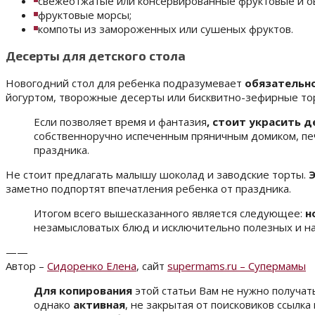
свежеотжатые или консервированные фруктовые и о
фруктовые морсы;
компоты из замороженных или сушеных фруктов.
Десерты для детского стола
Новогодний стол для ребенка подразумевает
обязательн
йогуртом, творожные десерты или бисквитно-зефирные то
Если позволяет время и фантазия
, стоит украсить 
собственноручно испеченным пряничным домиком, печ
праздника.
Не стоит предлагать малышу шоколад и заводские торты.
Э
заметно подпортят впечатления ребенка от праздника.
Итогом всего вышесказанного является следующее:
н
незамысловатых блюд и исключительно полезных и на
——
Автор –
Сидоренко Елена
, сайт
supermams.ru – Супермамы
Для копирования
этой статьи Вам не нужно получат
однако
активная
, не закрытая от поисковиков ссылк