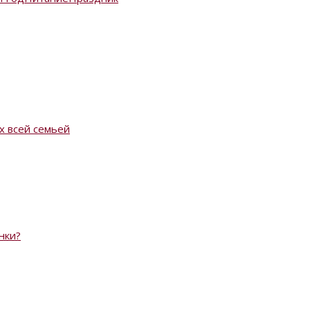
х всей семьей
нки?