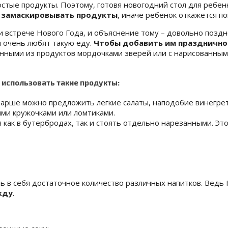
остые продукты. Поэтому, готовя
новогодний стол для ребенк
 замаскировывать продукты
, иначе ребенок откажется п
 встрече Нового Года, и объяснение тому – довольно позд
и очень любят такую еду.
Чтобы добавить им празднично
нными из продуктов мордочками зверей или с нарисованным
 использовать такие продукты:
старше можно предложить легкие салаты, наподобие винегрет
ми кружочками или ломтиками.
как в бутербродах, так и стоять отдельно нарезанными. Эт
 в себя достаточное количество различных напитков. Ведь 
жду
.