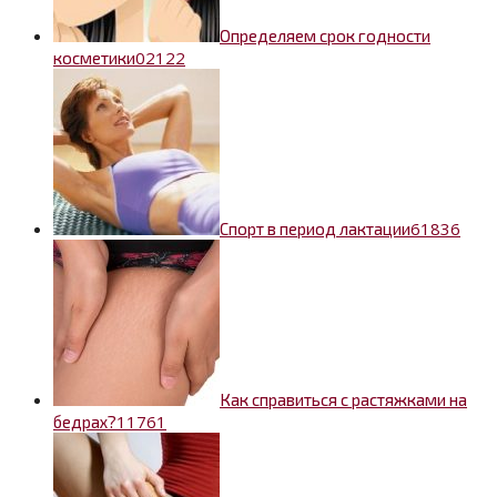
Определяем срок годности
0
2122
косметики
6
1836
Спорт в период лактации
Как справиться с растяжками на
1
1761
бедрах?