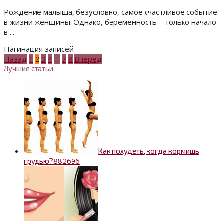
Рождение малыша, безусловно, самое счастливое событие
в жизни женщины. Однако, беременность – только начало
в ...
Пагинация записей
Назад
1
2
3
4
…
7
8
Вперед
Лучшие статьи
Как похудеть, когда кормишь
88
2696
грудью?