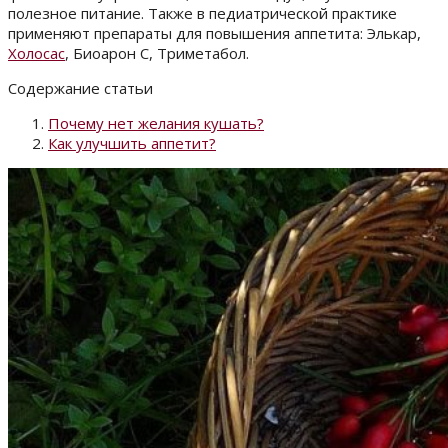
полезное питание. Также в педиатрической практике
применяют препараты для повышения аппетита: Элькар,
Холосас
, Биоарон С, Триметабол.
Содержание статьи
Почему нет желания кушать?
Как улучшить аппетит?