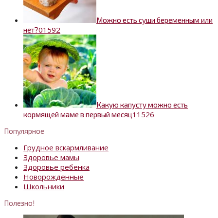
Можно есть суши беременным или
0
1592
нет?
Какую капусту можно есть
1
1526
кормящей маме в первый месяц
Популярное
Грудное вскармливание
Здоровье мамы
Здоровье ребенка
Новорожденные
Школьники
Полезно!