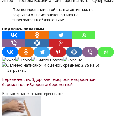
Автор – Пестова Василиса, сайт supermams.ru – Супермамы
При копировании этой статьи активная, не
закрытая от поисковиков ссылка на
supermams.ru обязательна!
Поделись полезным:
(
4
оценок, среднее:
3,75
из 5)
Загрузка...
Беременность
,
Здоровье
геморрой
геморрой при
беременности
Здоровье беременной
Вас также может заинтересовать: