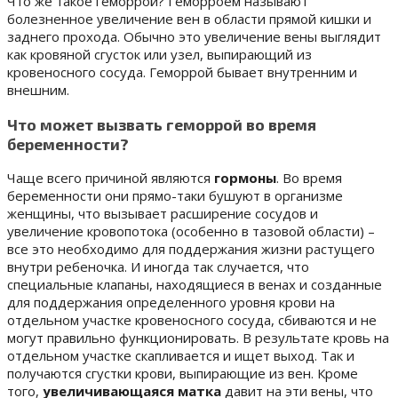
Что же такое геморрой? Геморроем называют
болезненное увеличение вен в области прямой кишки и
заднего прохода. Обычно это увеличение вены выглядит
как кровяной сгусток или узел, выпирающий из
кровеносного сосуда. Геморрой бывает внутренним и
внешним.
Что может вызвать геморрой во время
беременности?
Чаще всего причиной являются
гормоны
. Во время
беременности они прямо-таки бушуют в организме
женщины, что вызывает расширение сосудов и
увеличение кровопотока (особенно в тазовой области) –
все это необходимо для поддержания жизни растущего
внутри ребеночка. И иногда так случается, что
специальные клапаны, находящиеся в венах и созданные
для поддержания определенного уровня крови на
отдельном участке кровеносного сосуда, сбиваются и не
могут правильно функционировать. В результате кровь на
отдельном участке скапливается и ищет выход. Так и
получаются сгустки крови, выпирающие из вен. Кроме
того,
увеличивающаяся матка
давит на эти вены, что