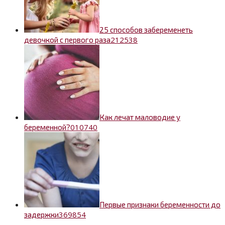
25 способов забеременеть
2
12538
девочкой с первого раза
Как лечат маловодие у
0
10740
беременной?
Первые признаки беременности до
36
9854
задержки