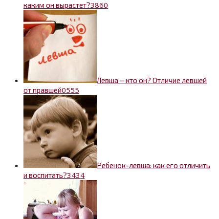
3
860
каким он вырастет?
Левша – кто он? Отличие левшей
0
555
от правшей
Ребенок-левша: как его отличить
3
434
и воспитать?