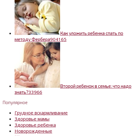
Как уложить ребенка спать по
90
4165
методу Фербера
Второй ребенок в семье: что надо
3
3966
знать?
Популярное
Грудное вскармливание
Здоровье мамы
Здоровье ребенка
Новорожденные