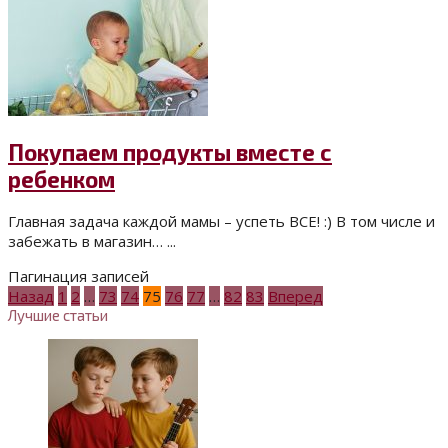
Покупаем продукты вместе с
ребенком
Главная задача каждой мамы – успеть ВСЕ! :) В том числе и
забежать в магазин… ...
Пагинация записей
Назад
1
2
…
73
74
75
76
77
…
82
83
Вперед
Лучшие статьи