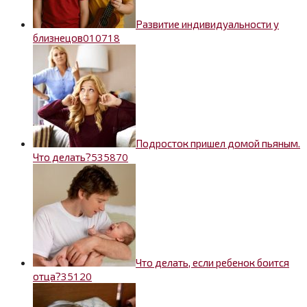
Развитие индивидуальности у
0
10718
близнецов
Подросток пришел домой пьяным.
53
5870
Что делать?
Что делать, если ребенок боится
3
5120
отца?