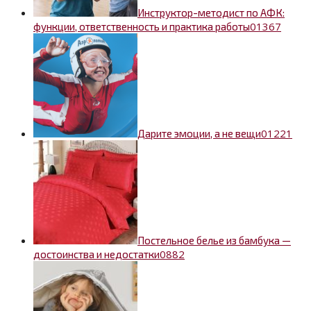
Инструктор-методист по АФК:
0
1367
функции, ответственность и практика работы
0
1221
Дарите эмоции, а не вещи
Постельное белье из бамбука —
0
882
достоинства и недостатки