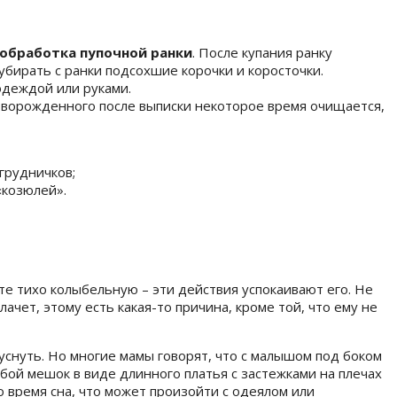
обработка пупочной ранки
. После купания ранку
бирать с ранки подсохшие корочки и коросточки.
одеждой или руками.
новорожденного после выписки некоторое время очищается,
грудничков;
«козюлей».
йте тихо колыбельную – эти действия успокаивают его. Не
ачет, этому есть какая-то причина, кроме той, что ему не
 уснуть. Но многие мамы говорят, что с малышом под боком
бой мешок в виде длинного платья с застежками на плечах
о время сна, что может произойти с одеялом или