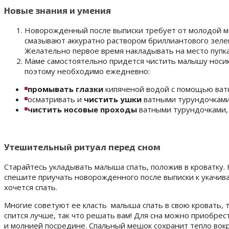
Новые знания и умения
Новорожденный после выписки требует от молодой м
смазывают аккуратно раствором бриллиантового зелен
Желательно первое время накладывать на место пупка
Маме самостоятельно придется чистить малышу носик,
поэтому необходимо ежедневно:
промывать глазки
кипяченой водой с помощью ватн
осматривать и
чистить ушки
ватными турундочками
чистить носовые проходы
ватными турундочками, 
Утешительный ритуал перед сном
Старайтесь укладывать малыша спать, положив в кроватку. 
спешите приучать новорожденного после выписки к укачиван
хочется спать.
Многие советуют ее класть малыша спать в свою кровать, т
спится лучше, так что решать вам! Для сна можно приобрес
и молнией посредине. Спальный мешок сохранит тепло вокру