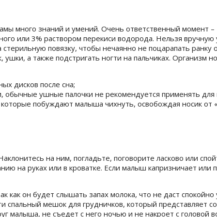
амы много знаний и умений. Очень ответственный момент –
ого или 3% раствором перекиси водорода. Нельзя вручную у
 стерильную повязку, чтобы нечаянно не поцарапать ранку 
 ушки, а также подстригать ногти на пальчиках. Организм 
ых дисков после сна;
, обычные ушные палочки не рекомендуется применять для 
которые побуждают малыша чихнуть, освобождая носик от 
Наклонитесь на ним, погладьте, поговорите ласково или спо
ию на руках или в кроватке. Если малыш капризничает или пл
ак как он будет слышать запах молока, что не даст спокойно
ти спальный мешок для грудничков, который представляет со
г малыша, не съедет с него ночью и не накроет с головой в