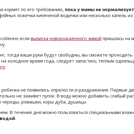
а кормят по его требованию,
пока у мамы не нормализуе
ейных ложечки кипяченой водички или несколько капель из 
особенно если
выписка новорожденного зимой
пришлась на 
ну.
нг, тогда ваши руки будут свободны, вы сможете проходить 
ь на холодное время года, следует запастись теплым одеяль
ого
.
у ребенка не появились опрелости и раздражения. Первые д
чательно не заживет пупок. В воду можно добавить слабый 
 череды, ромашки, коры дуба, душицы.
ем. В течение дня можно пользоваться специальными влажн
 водой
.