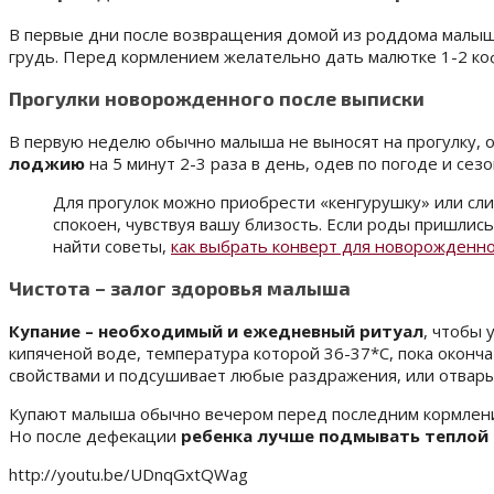
В первые дни после возвращения домой из роддома малыш
грудь. Перед кормлением желательно дать малютке 1-2 коф
Прогулки новорожденного после выписки
В первую неделю обычно малыша не выносят на прогулку, 
лоджию
на 5 минут 2-3 раза в день, одев по погоде и сезо
Для прогулок можно приобрести «кенгурушку» или сли
спокоен, чувствуя вашу близость. Если роды пришлис
найти советы,
как выбрать конверт для новорожденн
Чистота – залог здоровья малыша
Купание – необходимый и ежедневный ритуал
, чтобы 
кипяченой воде, температура которой 36-37*С, пока окон
свойствами и подсушивает любые раздражения, или отвары
Купают малыша обычно вечером перед последним кормлени
Но после дефекации
ребенка лучше подмывать теплой
http://youtu.be/UDnqGxtQWag