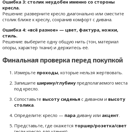
Ошибка 3: столик неудобен именно со стороны
кресла.
Решение: разверните кресло диагонально или сместите
столик ближе к креслу, сохранив комфорт с дивана.
Ошибка 4: «всё разное» — цвет, фактура, ножки,
стиль.
Решение: выберите одну общую нить (тон, материал
опоры, характер ткани) и держитесь её.
Финальная проверка перед покупкой
Измерьте
проходы
, которые нельзя жертвовать.
Запишите
ширину/глубину
предполагаемого места
под кресло.
Сопоставьте
высоту сиденья
с диваном и
высоту
столика
.
Определите: кресло —
пара
дивану или
акцент
.
Представьте, где окажется
торшер/розетка/свет
(если кресло для чтения).