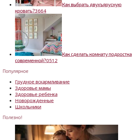
Как выбрать двухъярусную
3
664
кровать?
Как сделать комнату подростка
0
512
современной?
Популярное
Грудное вскармливание
Здоровье мамы
Здоровье ребенка
Новорожденные
Школьники
Полезно!