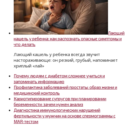
Лающий
кашель у ребенка: как распознать опасные симптомы и
что делать
Лающий кашель у ребенка всегда звучит
настораживающе: он резкий, грубый, напоминает
хриплый «лай»
Почему людям с диабетом сложнее учиться и
запоминать информацию
Профилактика заболеваний простаты: образ жизни и
медицинский контроль
Кариотипирование супругов при планировании
беременности: зачем нужен анализ
Диагностика иммунологических нарушений
фертильности у мужчин на основе спермограммы с
MAR‑тестом