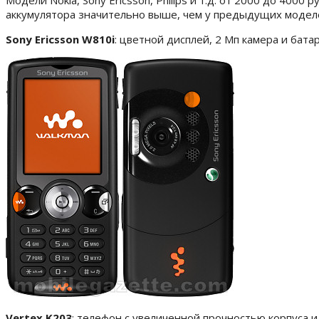
Модели Nokia, Sony Ericsson, Philips и т.д. от 2000 до 4
аккумулятора значительно выше, чем у предыдущих модел
Sony Ericsson W810i
: цветной дисплей, 2 Мп камера и бата
Vertex K203
: телефон с увеличенной прочностью корпуса и