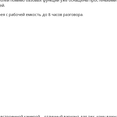
000 рублей помимо базовых функций уже оснащены простеньким
ей.
рея с рабочей емкость до 8 часов разговора.
 встроенной камерой – отличный вариант для тех, кому важн