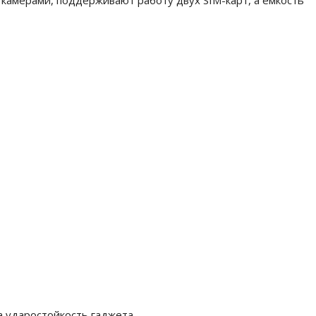
и камерами, поддерживают работу двух SIM-карт, а емкость
а ударостойкость гаджета.