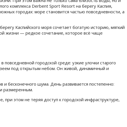
зни. При этом важна не только сама близость воды, но и
ого комплекса Derbent Sport Resort на берегу Каспия,
 южных городах: море становится частью повседневности, а
берегу Каспийского моря сочетает богатую историю, мягкий
кой жизни — редкое сочетание, которое всё чаще
 в повседневной городской среде: узкие улочки старого
музеем под открытым небом. Он живой, динамичный и
в и бесконечного шума. День развивается постепенно:
 и размеренным.
, при этом не теряя доступ к городской инфраструктуре,