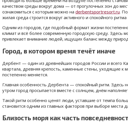
проводить больше времени на воздухе постепенно становит
качеством среды вокруг дома — от прогулочных зон до мест
ознакомиться с которым можно на
derbentsportresort.ru
. П
жилая среда строится вокруг активного и спокойного ритм
Одним из городов, где подобный формат жизни постепенно 
климат и всё более современную городскую среду. Здесь м
привлекает внимание людей, ищущих баланс между приро
Город, в котором время течёт иначе
Дербент — один из древнейших городов России и всего Кав
квартала, древняя крепость, каменные стены, уходящие к 
постепенно меняется.
Главная особенность Дербента — спокойный ритм. Здесь не
утром город просыпается вместе с солнцем, днём наполняе
Такой ритм особенно ценят люди, уставшие от темпа больш
становится одним из главных факторов при выборе места д
Близость моря как часть повседневнос