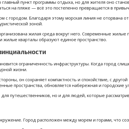
о главный пункт программы отдыха, но для жителя оно стано
аться на пляже — всё это постепенно превращается в привыч
 с городом. Благодаря этому морская линия не оторвана от
туристической зоной.
к организована жилая среда вокруг него. Современные жилые
 и жилые кварталы образуют единое пространство.
винциальности
ановится ограниченность инфраструктуры. Когда город слиш
урной жизни.
тороны, он сохраняет компактность и спокойствие, с другой
енные пространства, обновляется набережная и городские у
 для путешественников, но и для людей, которые рассматри
кружение. Город расположен между морем и горами, что со