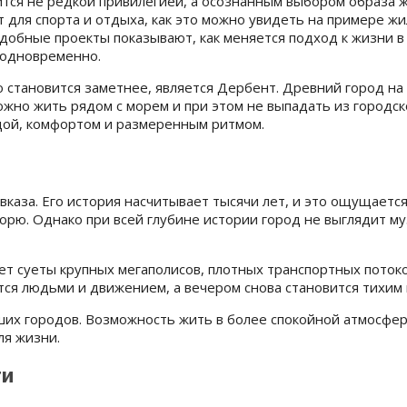
ся не редкой привилегией, а осознанным выбором образа жи
 для спорта и отдыха, как это можно увидеть на примере жил
одобные проекты показывают, как меняется подход к жизни в
а одновременно.
становится заметнее, является Дербент. Древний город на 
ожно жить рядом с морем и при этом не выпадать из городс
дой, комфортом и размеренным ритмом.
каза. Его история насчитывает тысячи лет, и это ощущается
морю. Однако при всей глубине истории город не выглядит 
т суеты крупных мегаполисов, плотных транспортных потоко
тся людьми и движением, а вечером снова становится тихим
их городов. Возможность жить в более спокойной атмосфере
ля жизни.
ти