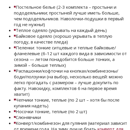
Постельное белье (2-3 комплекта – простыни и
пододеяльники; простыней лучше иметь больше,
чем пододеяльников. Наволочки-подушки в первый
год не нужны!)
Теплое одеяло (укрывать на каждый день)
Байковое одеяло (хорошо укрывать в теплую
погоду, в качестве пледа)
Пеленки: тонкие ситцевые и теплые байковые/
фланелевые (6-12 шт каждого вида в зависимости от
сезона — летом понадобится больше тонких, а
зимой – больше теплых)
Распашонки/кофточки на кнопках/комбинезоны/
боди/ползунки (на выбор, несколько вещей: можно
легко прогадать с размером – лучше докупить по
факту. Навскидку, комплектов 6 на первое время
хватит)
Чепчики тонкие, теплые (по 2 шт – хотя бы после
купания надеть)
Носочки тонкие, теплые (по 2 шт)
Слюнявчики
Конверт/комбинезон для гуляния (материал зависит
от времени года. На зиму лучше брать
конверт для