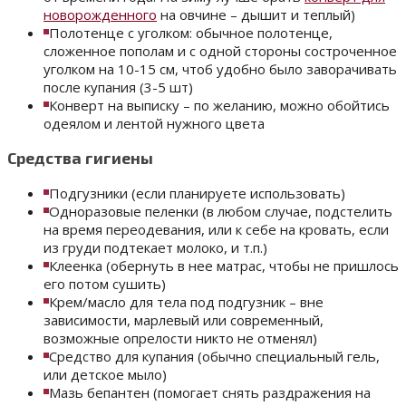
новорожденного
на овчине – дышит и теплый)
Полотенце с уголком: обычное полотенце,
сложенное пополам и с одной стороны состроченное
уголком на 10-15 см, чтоб удобно было заворачивать
после купания (3-5 шт)
Конверт на выписку – по желанию, можно обойтись
одеялом и лентой нужного цвета
Средства гигиены
Подгузники (если планируете использовать)
Одноразовые пеленки (в любом случае, подстелить
на время переодевания, или к себе на кровать, если
из груди подтекает молоко, и т.п.)
Клеенка (обернуть в нее матрас, чтобы не пришлось
его потом сушить)
Крем/масло для тела под подгузник – вне
зависимости, марлевый или современный,
возможные опрелости никто не отменял)
Средство для купания (обычно специальный гель,
или детское мыло)
Мазь бепантен (помогает снять раздражения на