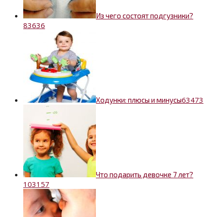
Из чего состоят подгузники?
8
3636
6
3473
Ходунки: плюсы и минусы
Что подарить девочке 7 лет?
10
3157