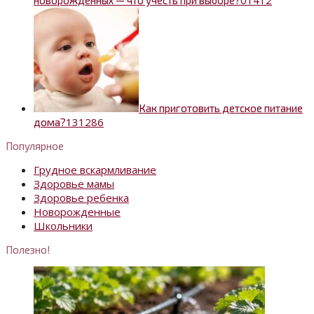
0
1412
новорожденных — что учесть при выборе?
Как приготовить детское питание
13
1286
дома?
Популярное
Грудное вскармливание
Здоровье мамы
Здоровье ребенка
Новорожденные
Школьники
Полезно!