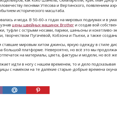
 модельеров, как Коко Шанель, Скиапарелли, Кристиан Диор 
ловечеству песнями Утёсова и Вертинского, появлением аэр
обытием исторического масштаба.
валась и мода. В 50-60-х годах на мировых подиумах и в у
зузнав
цены швейных машинок Brother
и создав вой собстве
ки, туфли с острыми носами, парики, шиньоны и кокетливо-
ли, творчеством Пугачёвой, Кобзона и Пьехи, а также созда
и ставшие мировым хитом джинсы, яркую одежду в стиле дис
 большой платформе. Невероятно, но всё это мы продолжаем
тпечаток на материалы, цвета, фактуры и модели, но всё же
олжает идти в ногу с нашем временем, то и дело подсказыв
щицы с намёком на те далёкие старые-добрые времена окун