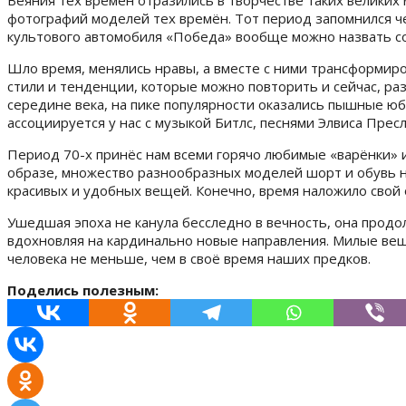
Веяния тех времён отразились в творчестве таких великих
фотографий моделей тех времён. Тот период запомнился че
культового автомобиля «Победа» вообще можно назвать с
Шло время, менялись нравы, а вместе с ними трансформиро
стили и тенденции, которые можно повторить и сейчас, ра
середине века, на пике популярности оказались пышные юб
ассоциируется у нас с музыкой Битлс, песнями Элвиса Прес
Период 70-х принёс нам всеми горячо любимые «варёнки» 
образе, множество разнообразных моделей шорт и обувь на
красивых и удобных вещей. Конечно, время наложило свой о
Ушедшая эпоха не канула бесследно в вечность, она прод
вдохновляя на кардинально новые направления. Милые ве
человека не меньше, чем в своё время наших предков.
Поделись полезным: