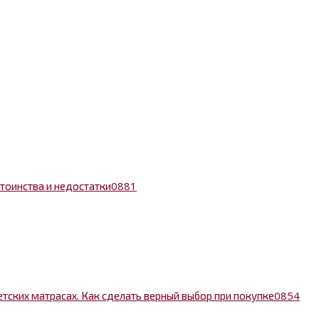
0
881
тоинства и недостатки
0
854
тских матрасах. Как сделать верный выбор при покупке