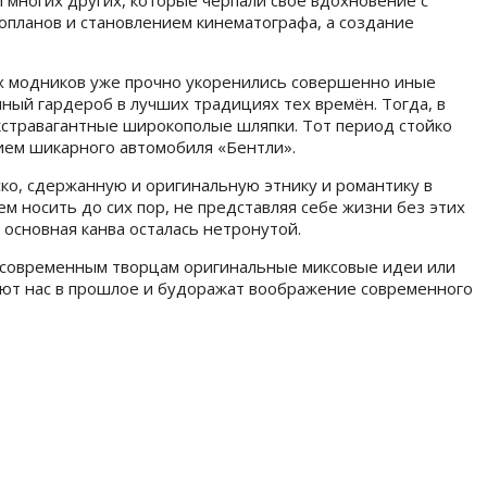
и многих других, которые черпали своё вдохновение с
опланов и становлением кинематографа, а создание
мах модников уже прочно укоренились совершенно иные
нный гардероб в лучших традициях тех времён. Тогда, в
экстравагантные широкополые шляпки. Тот период стойко
нием шикарного автомобиля «Бентли».
ко, сдержанную и оригинальную этнику и романтику в
 носить до сих пор, не представляя себе жизни без этих
 основная канва осталась нетронутой.
ая современным творцам оригинальные миксовые идеи или
ают нас в прошлое и будоражат воображение современного