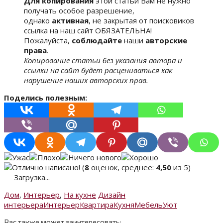
Для копирования
этой статьи Вам не нужно
получать особое разрешение,
однако
активная
, не закрытая от поисковиков
ссылка на наш сайт ОБЯЗАТЕЛЬНА!
Пожалуйста,
соблюдайте
наши
авторские
права
.
Копирование статьи без указания автора и
ссылки на сайт будет расцениваться как
нарушение наших авторских прав.
Поделись полезным:
(
8
оценок, среднее:
4,50
из 5)
Загрузка...
Дом
,
Интерьер
,
На кухне
Дизайн
интерьера
Интерьер
Квартира
Кухня
Мебель
Уют
Вас также может заинтересовать: