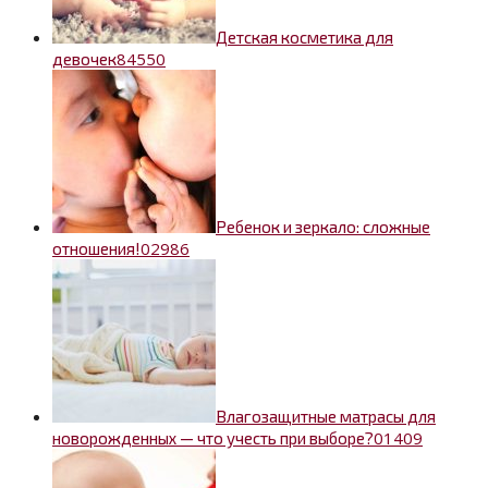
Детская косметика для
8
4550
девочек
Ребенок и зеркало: сложные
0
2986
отношения!
Влагозащитные матрасы для
0
1409
новорожденных — что учесть при выборе?