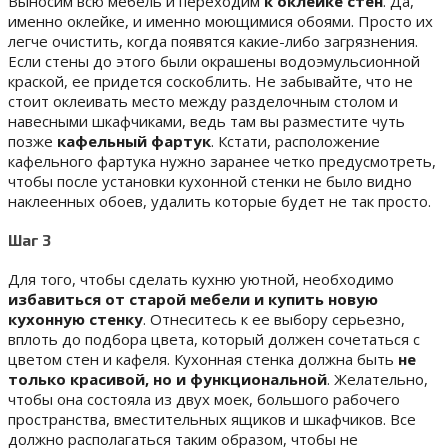
Выносим всю мебель и переходим
к оклейке стен
. Да,
именно оклейке, и именно моющимися обоями. Просто их
легче очистить, когда появятся какие-либо загрязнения.
Если стены до этого были окрашены водоэмульсионной
краской, ее придется соскоблить. Не забывайте, что не
стоит оклеивать место между разделочным столом и
навесными шкафчиками, ведь там вы разместите чуть
позже
кафельный фартук
. Кстати, расположение
кафельного фартука нужно заранее четко предусмотреть,
чтобы после установки кухонной стенки не было видно
наклеенных обоев, удалить которые будет не так просто.
Шаг 3
Для того, чтобы сделать кухню уютной, необходимо
избавиться от старой мебели и купить новую
кухонную стенку
. Отнеситесь к ее выбору серьезно,
вплоть до подбора цвета, который должен сочетаться с
цветом стен и кафеля. Кухонная стенка должна быть
не
только красивой, но и функциональной
. Желательно,
чтобы она состояла из двух моек, большого рабочего
пространства, вместительных ящиков и шкафчиков. Все
должно располагаться таким образом, чтобы не