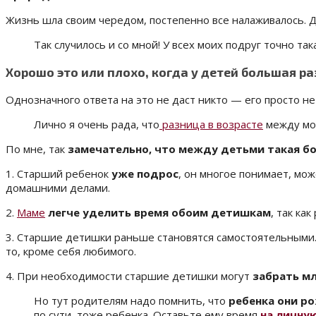
Жизнь шла своим чередом, постепенно все налаживалось. 
Так случилось и со мной! У всех моих подруг точно та
Хорошо это или плохо, когда у детей большая ра
Однозначного ответа на это не даст никто — его просто нет
Лично я очень рада, что
разница в возрасте
между мо
По мне, так
замечательно, что между детьми такая бо
1. Старший ребенок
уже подрос
, он многое понимает, мо
домашними делами.
2.
Маме
легче уделить время обоим детишкам
, так ка
3. Старшие детишки раньше становятся самостоятельными. 
то, кроме себя любимого.
4. При необходимости старшие детишки могут
забрать мл
Но тут родителям надо помнить, что
ребенка они ро
по сути, тоже ребенка. Оставьте ему время
на личну