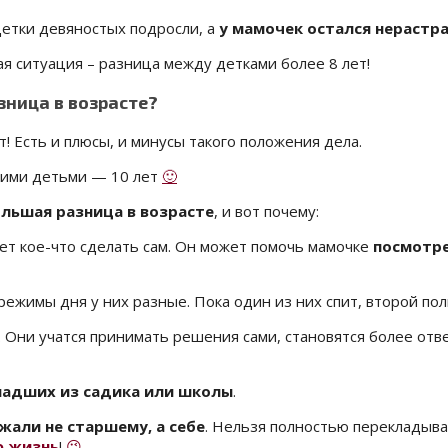
Детки девяностых подросли, а
у мамочек остался нерастр
кая ситуация – разница между детками более 8 лет!
зница в возрасте?
! Есть и плюсы, и минусы такого положения дела.
ими детьми — 10 лет
🙂
льшая разница в возрасте
, и вот почему:
жет кое-что сделать сам. Он может помочь мамочке
посмотре
к режимы дня у них разные. Пока один из них спит, второй 
Они учатся принимать решения сами, становятся более отве
адших из садика или школы
.
жали не старшему, а себе
. Нельзя полностью перекладыват
ю жизнь
!
😉