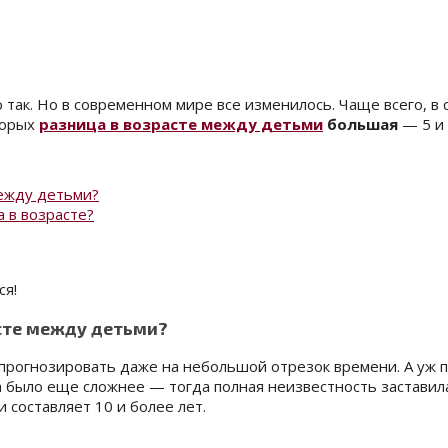
о так. Но в современном мире все изменилось. Чаще всего, в 
торых
разница в возрасте между детьми
большая
— 5 и 
между детьми?
 в возрасте?
ся!
асте между детьми?
прогнозировать даже на небольшой отрезок времени. А уж п
ка было еще сложнее — тогда полная неизвестность застави
 составляет 10 и более лет.