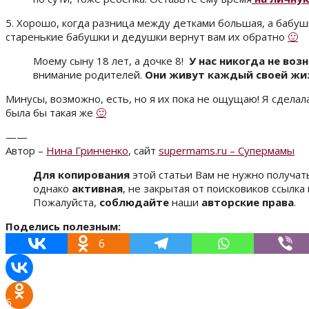
5. Хорошо, когда разница между детками большая, а бабу
старенькие бабушки и дедушки вернут вам их обратно
🙂
Моему сыну 18 лет, а дочке 8!
У нас никогда не воз
внимание родителей.
Они живут каждый своей жи
Минусы, возможно, есть, но я их пока не ощущаю! Я сделал
была бы такая же
🙂
——
Автор –
Нина Гринченко
, сайт
supermams.ru – Супермамы
Для копирования
этой статьи Вам не нужно получат
однако
активная
, не закрытая от поисковиков ссылк
Пожалуйста,
соблюдайте
наши
авторские права
.
Поделись полезным:
6
6