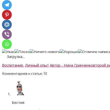
Загрузка...
Воспитание
,
Личный опыт
Автор - Нина Гринченко
второй р
Комментариев к статье: 10
Бестия