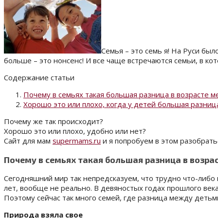
Семья – это семь я! На Руси был
больше – это нонсенс! И все чаще встречаются семьи, в ко
Содержание статьи
Почему в семьях такая большая разница в возрасте 
Хорошо это или плохо, когда у детей большая разница
Почему же так происходит?
Хорошо это или плохо, удобно или нет?
Сайт для мам
supermams.ru
и я попробуем в этом разобрать
Почему в семьях такая большая разница в возр
Сегодняшний мир так непредсказуем, что трудно что-либо 
лет, вообще не реально. В девяностых годах прошлого ве
Поэтому сейчас так много семей, где разница между детьми
Природа взяла свое