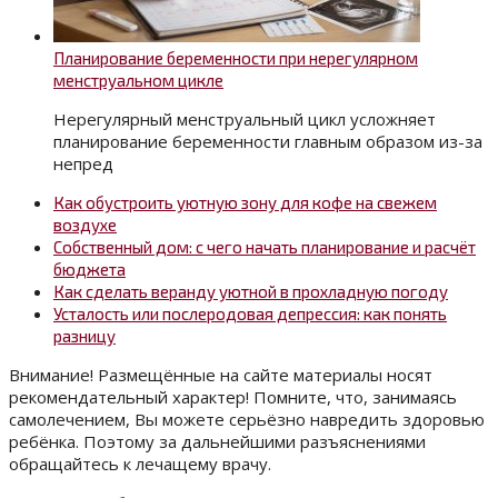
Планирование беременности при нерегулярном
менструальном цикле
Нерегулярный менструальный цикл усложняет
планирование беременности главным образом из-за
непред
Как обустроить уютную зону для кофе на свежем
воздухе
Собственный дом: с чего начать планирование и расчёт
бюджета
Как сделать веранду уютной в прохладную погоду
Усталость или послеродовая депрессия: как понять
разницу
Внимание! Размещённые на сайте материалы носят
рекомендательный характер! Помните, что, занимаясь
самолечением, Вы можете серьёзно навредить здоровью
ребёнка. Поэтому за дальнейшими разъяснениями
обращайтесь к лечащему врачу.