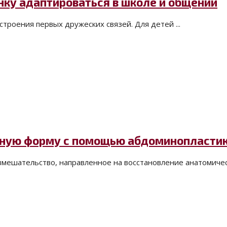
нку адаптироваться в школе и общении
троения первых дружеских связей. Для детей ...
льную форму с помощью абдоминопласти
вмешательство, направленное на восстановление анатомичес