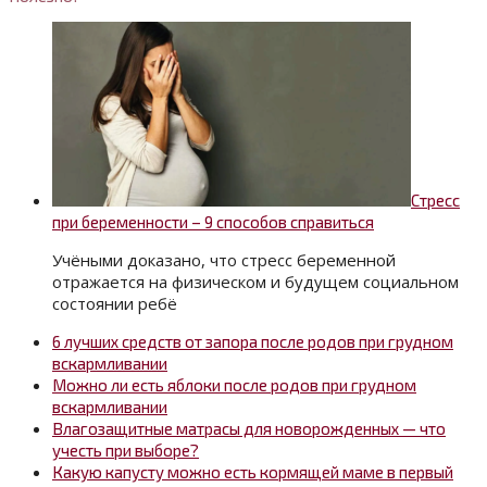
Стресс
при беременности – 9 способов справиться
Учёными доказано, что стресс беременной
отражается на физическом и будущем социальном
состоянии ребё
6 лучших средств от запора после родов при грудном
вскармливании
Можно ли есть яблоки после родов при грудном
вскармливании
Влагозащитные матрасы для новорожденных — что
учесть при выборе?
Какую капусту можно есть кормящей маме в первый