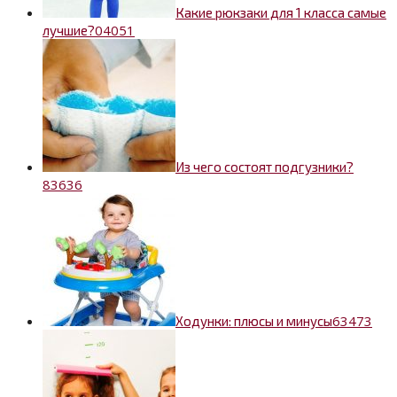
Какие рюкзаки для 1 класса самые
0
4051
лучшие?
Из чего состоят подгузники?
8
3636
6
3473
Ходунки: плюсы и минусы